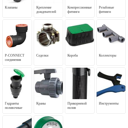
Клапаны
Крепление
Компрессионные
Резьбовые
дождевателей
фитинги
фитинги
P-CONNECT
Седелки
Короба
Коллекторы
соединения
Гидранты
Краны
Прикорневой
Инструменты
поливочные
полив