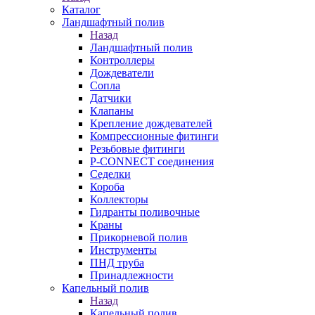
Каталог
Ландшафтный полив
Назад
Ландшафтный полив
Контроллеры
Дождеватели
Сопла
Датчики
Клапаны
Крепление дождевателей
Компрессионные фитинги
Резьбовые фитинги
P-CONNECT соединения
Седелки
Короба
Коллекторы
Гидранты поливочные
Краны
Прикорневой полив
Инструменты
ПНД труба
Принадлежности
Капельный полив
Назад
Капельный полив