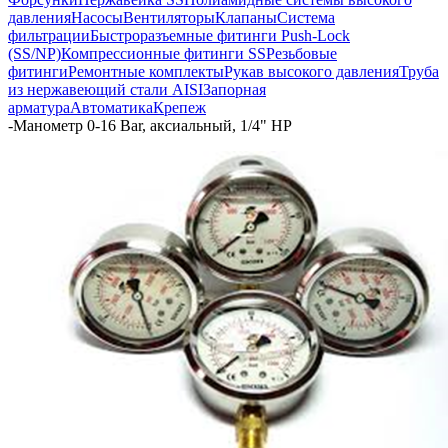
давления
Насосы
Вентиляторы
Клапаны
Система
фильтрации
Быстроразъемные фитинги Push-Lock
(SS/NP)
Компрессионные фитинги SS
Резьбовые
фитинги
Ремонтные комплекты
Рукав высокого давления
Труба
из нержавеющий стали AISI
Запорная
арматура
Автоматика
Крепеж
-
Манометр 0-16 Bar, аксиальный, 1/4" НР