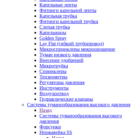
Капельные ленты
Фитинги капельной ленты
Капельная трубка
Фитинги капельной трубки
Слепая трубка
Капельницы
Golden Spray
Lay Flat (гибкий трубопровод)
Микроспринклеры микроорошение
Туман низкого давления
Внесение удобрений
Микротрубка
Спринклеры
Тензиометры
Регуляторы давления
Инструменты
Воздухоотвод
Гидравлические клапаны
Системы туманообразования высокого давления
Назад
Системы туманообразования высокого
давления
Форсунки
Нержавейка SS
Назад