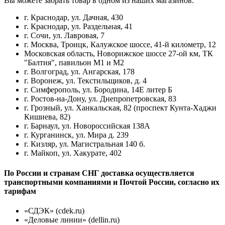
Вы можете забрать товар в одном из наших магазинов:
г. Краснодар, ул. Дачная, 430
г. Краснодар, ул. Раздельная, 41
г. Сочи, ул. Лавровая, 7
г. Москва, Троицк, Калужское шоссе, 41-й километр, 12
Московская область, Новорижское шоссе 27-ой км, ТК
"Балтия", павильон М1 и М2
г. Волгоград, ул. Ангарская, 178
г. Воронеж, ул. Текстильщиков, д. 4
г. Симферополь, ул. Бородина, 14Е литер Б
г. Ростов-на-Дону, ул. Днепропетровская, 83
г. Грозный, ул. Ханкальская, 82 (проспект Кунта-Хаджи
Кишиева, 82)
г. Барнаул, ул. Новороссийская 138А
г. Курганинск, ул. Мира д. 239
г. Кизляр, ул. Магистральная 140 б.
г. Майкоп, ул. Хакурате, 402
По России и странам СНГ доставка осуществляется
транспортными компаниями и Почтой России, согласно их
тарифам
«СДЭК» (cdek.ru)
«Деловые линии» (dellin.ru)