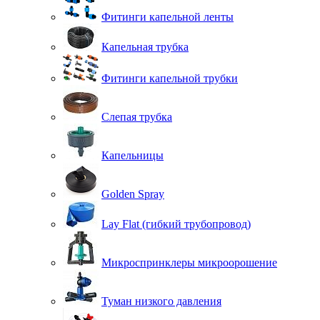
Фитинги капельной ленты
Капельная трубка
Фитинги капельной трубки
Слепая трубка
Капельницы
Golden Spray
Lay Flat (гибкий трубопровод)
Микроспринклеры микроорошение
Туман низкого давления