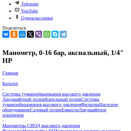
Telegram
YouTube
Одноклассники
Поделиться
Манометр, 0-16 бар, аксиальный, 1/4"
НР
Главная
-
Каталог
-
Системы туманообразования высокого давления
Ландшафтный полив
Капельный полив
Системы
туманообразования высокого давления
Фильтры
Насосное
оборудование
Садовый полив
Емкости
Ландшафтное
освещение
-
Манометры СИОД высокого давления
Форсунки
Нержавейка SS
Полиамидные системы высокого