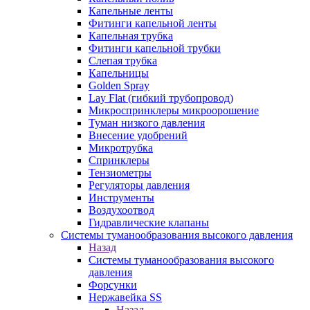
Капельные ленты
Фитинги капельной ленты
Капельная трубка
Фитинги капельной трубки
Слепая трубка
Капельницы
Golden Spray
Lay Flat (гибкий трубопровод)
Микроспринклеры микроорошение
Туман низкого давления
Внесение удобрений
Микротрубка
Спринклеры
Тензиометры
Регуляторы давления
Инструменты
Воздухоотвод
Гидравлические клапаны
Системы туманообразования высокого давления
Назад
Системы туманообразования высокого
давления
Форсунки
Нержавейка SS
Назад