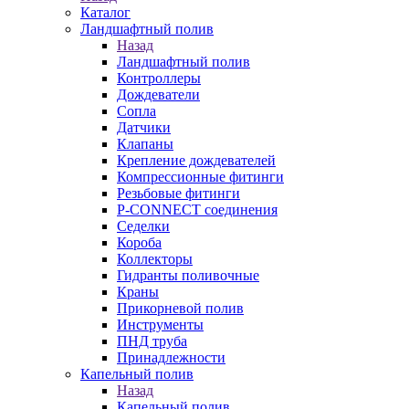
Каталог
Ландшафтный полив
Назад
Ландшафтный полив
Контроллеры
Дождеватели
Сопла
Датчики
Клапаны
Крепление дождевателей
Компрессионные фитинги
Резьбовые фитинги
P-CONNECT соединения
Седелки
Короба
Коллекторы
Гидранты поливочные
Краны
Прикорневой полив
Инструменты
ПНД труба
Принадлежности
Капельный полив
Назад
Капельный полив