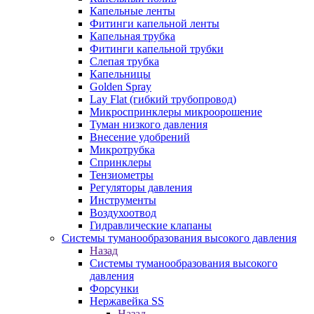
Капельные ленты
Фитинги капельной ленты
Капельная трубка
Фитинги капельной трубки
Слепая трубка
Капельницы
Golden Spray
Lay Flat (гибкий трубопровод)
Микроспринклеры микроорошение
Туман низкого давления
Внесение удобрений
Микротрубка
Спринклеры
Тензиометры
Регуляторы давления
Инструменты
Воздухоотвод
Гидравлические клапаны
Системы туманообразования высокого давления
Назад
Системы туманообразования высокого
давления
Форсунки
Нержавейка SS
Назад