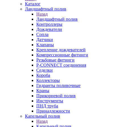
Каталог
Ландшафтный полив
Назад
Ландшафтный полив
Контроллеры
Дождеватели
Сопла
Датчики
Клапаны
Крепление дождевателей
Компрессионные фитинги
Резьбовые фитинги
P-CONNECT соединения
Седелки
Короба
Коллекторы
Гидранты поливочные
Краны
Прикорневой полив
Инструменты
ПНД труба
Принадлежности
Капельный полив
Назад
Капельный полив