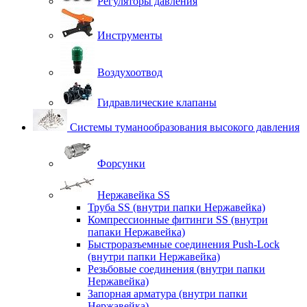
Регуляторы давления
Инструменты
Воздухоотвод
Гидравлические клапаны
Системы туманообразования высокого давления
Форсунки
Нержавейка SS
Труба SS (внутри папки Нержавейка)
Компрессионные фитинги SS (внутри
папаки Нержавейка)
Быстроразъемные соединения Push-Lock
(внутри папки Нержавейка)
Резьбовые соединения (внутри папки
Нержавейка)
Запорная арматура (внутри папки
Нержавейка)