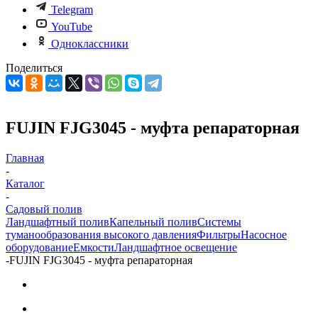
Telegram
YouTube
Одноклассники
Поделиться
FUJIN FJG3045 - муфта репараторная
Главная
-
Каталог
-
Садовый полив
Ландшафтный полив
Капельный полив
Системы
туманообразования высокого давления
Фильтры
Насосное
оборудование
Емкости
Ландшафтное освещение
-
FUJIN FJG3045 - муфта репараторная