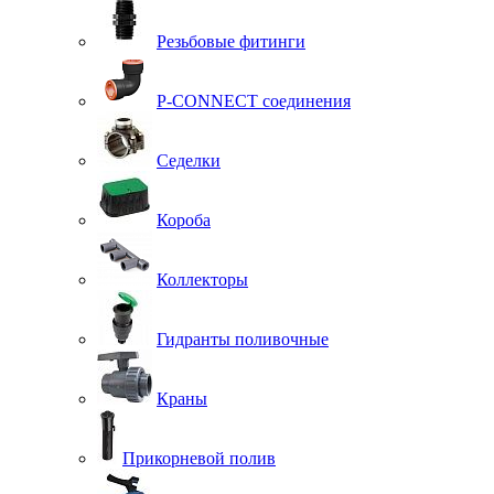
Резьбовые фитинги
P-CONNECT соединения
Седелки
Короба
Коллекторы
Гидранты поливочные
Краны
Прикорневой полив