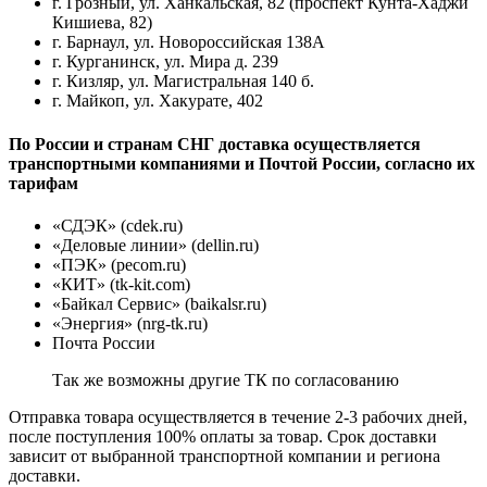
г. Грозный, ул. Ханкальская, 82 (проспект Кунта-Хаджи
Кишиева, 82)
г. Барнаул, ул. Новороссийская 138А
г. Курганинск, ул. Мира д. 239
г. Кизляр, ул. Магистральная 140 б.
г. Майкоп, ул. Хакурате, 402
По России и странам СНГ доставка осуществляется
транспортными компаниями и Почтой России, согласно их
тарифам
«СДЭК» (cdek.ru)
«Деловые линии» (dellin.ru)
«ПЭК» (pecom.ru)
«КИТ» (tk-kit.com)
«Байкал Сервис» (baikalsr.ru)
«Энергия» (nrg-tk.ru)
Почта России
Так же возможны другие ТК по согласованию
Отправка товара осуществляется в течение 2-3 рабочих дней,
после поступления 100% оплаты за товар. Срок доставки
зависит от выбранной транспортной компании и региона
доставки.