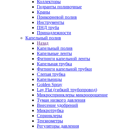
Коллекторы
Гидранты поливочные
Краны
Прикорневой полив
Инструменты
ПНД труба
Принадлежности
Капельный полив
Назад
Капельный полив
Капельные ленты
Фитинги капельной ленты
Капельная трубка
Фитинги капельной трубки
Слепая трубка
Капельницы
Golden Spray
Lay Flat (гибкий трубопровод)
Микроспринклеры микроорошение
Туман низкого давления
Внесение удобрений
Микротрубка
Спринклеры
Тензиометры
Регуляторы давления