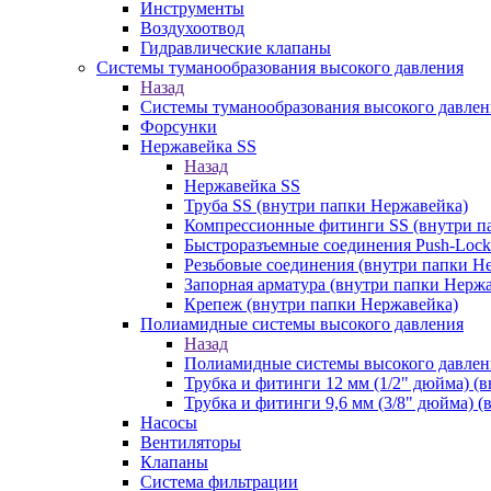
Инструменты
Воздухоотвод
Гидравлические клапаны
Системы туманообразования высокого давления
Назад
Системы туманообразования высокого давлен
Форсунки
Нержавейка SS
Назад
Нержавейка SS
Труба SS (внутри папки Нержавейка)
Компрессионные фитинги SS (внутри п
Быстроразъемные соединения Push-Lock
Резьбовые соединения (внутри папки Н
Запорная арматура (внутри папки Нерж
Крепеж (внутри папки Нержавейка)
Полиамидные системы высокого давления
Назад
Полиамидные системы высокого давлен
Трубка и фитинги 12 мм (1/2" дюйма) (
Трубка и фитинги 9,6 мм (3/8" дюйма) 
Насосы
Вентиляторы
Клапаны
Система фильтрации