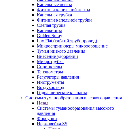
Капельные ленты
Фитинги капельной ленты
Капельная трубка
Фитинги капельной трубки
Слепая трубка
Капельницы
Golden Spray
Lay Flat (гибкий трубопровод)
Микроспринклеры микроорошение
Туман низкого давления
Внесение удобрений
Микротрубка
Спринклеры
Тензиометры
Регуляторы давления
Инструменты
Воздухоотвод
Гидравлические клапаны
Системы туманообразования высокого давления
Назад
Системы туманообразования высокого
давления
Форсунки
Нержавейка SS
Назад