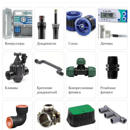
Контроллеры
Дождеватели
Сопла
Датчики
Клапаны
Крепление
Компрессионные
Резьбовые
дождевателей
фитинги
фитинги