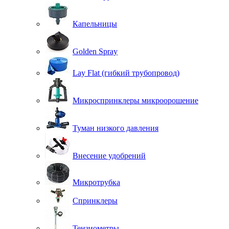
Капельницы
Golden Spray
Lay Flat (гибкий трубопровод)
Микроспринклеры микроорошение
Туман низкого давления
Внесение удобрений
Микротрубка
Спринклеры
Тензиометры