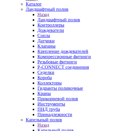
Каталог
Ландшафтный полив
Назад
Ландшафтный полив
Контроллеры
Дождеватели
Сопла
Датчики
Клапаны
Крепление дождевателей
Компрессионные фитинги
Резьбовые фитинги
P-CONNECT соединения
Седелки
Короба
Коллекторы
Гидранты поливочные
Краны
Прикорневой полив
Инструменты
ПНД труба
Принадлежности
Капельный полив
Назад
Капельный полив