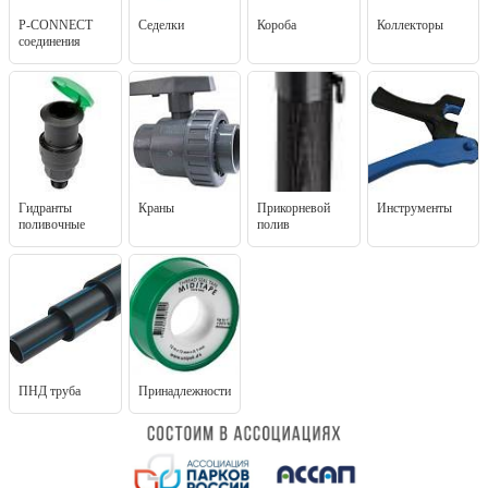
P-CONNECT
Седелки
Короба
Коллекторы
соединения
Гидранты
Краны
Прикорневой
Инструменты
поливочные
полив
ПНД труба
Принадлежности