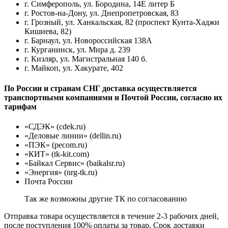
г. Симферополь, ул. Бородина, 14Е литер Б
г. Ростов-на-Дону, ул. Днепропетровская, 83
г. Грозный, ул. Ханкальская, 82 (проспект Кунта-Хаджи
Кишиева, 82)
г. Барнаул, ул. Новороссийская 138А
г. Курганинск, ул. Мира д. 239
г. Кизляр, ул. Магистральная 140 б.
г. Майкоп, ул. Хакурате, 402
По России и странам СНГ доставка осуществляется
транспортными компаниями и Почтой России, согласно их
тарифам
«СДЭК» (cdek.ru)
«Деловые линии» (dellin.ru)
«ПЭК» (pecom.ru)
«КИТ» (tk-kit.com)
«Байкал Сервис» (baikalsr.ru)
«Энергия» (nrg-tk.ru)
Почта России
Так же возможны другие ТК по согласованию
Отправка товара осуществляется в течение 2-3 рабочих дней,
после поступления 100% оплаты за товар. Срок доставки