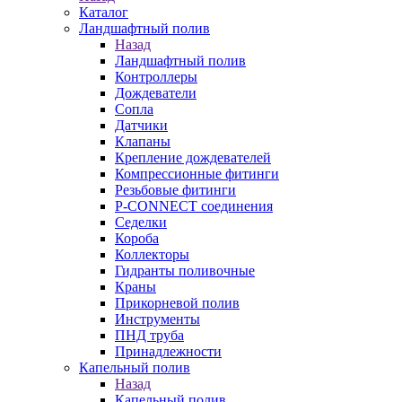
Каталог
Ландшафтный полив
Назад
Ландшафтный полив
Контроллеры
Дождеватели
Сопла
Датчики
Клапаны
Крепление дождевателей
Компрессионные фитинги
Резьбовые фитинги
P-CONNECT соединения
Седелки
Короба
Коллекторы
Гидранты поливочные
Краны
Прикорневой полив
Инструменты
ПНД труба
Принадлежности
Капельный полив
Назад
Капельный полив