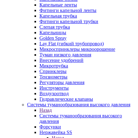
Капельные ленты
Фитинги капельной ленты
Капельная трубка
Фитинги капельной трубки
Слепая трубка
Капельницы
Golden Spray
Lay Flat (гибкий трубопровод)
Микроспринклеры микроорошение
Туман низкого давления
Внесение удобрений
Микротрубка
Спринклеры
Тензиометры
Регуляторы давления
Инструменты
Воздухоотвод
Гидравлические клапаны
Системы туманообразования высокого давления
Назад
Системы туманообразования высокого
давления
Форсунки
Нержавейка SS
Назад