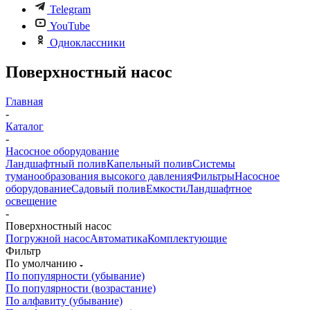
Telegram
YouTube
Одноклассники
Поверхностный насос
Главная
-
Каталог
-
Насосное оборудование
Ландшафтный полив
Капельный полив
Системы
туманообразования высокого давления
Фильтры
Насосное
оборудование
Садовый полив
Емкости
Ландшафтное
освещение
-
Поверхностный насос
Погружной насос
Автоматика
Комплектующие
Фильтр
По умолчанию
По популярности (убывание)
По популярности (возрастание)
По алфавиту (убывание)