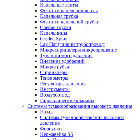
Капельные ленты
Фитинги капельной ленты
Капельная трубка
Фитинги капельной трубки
Слепая трубка
Капельницы
Golden Spray
Lay Flat (гибкий трубопровод)
Микроспринклеры микроорошение
Туман низкого давления
Внесение удобрений
Микротрубка
Спринклеры
Тензиометры
Регуляторы давления
Инструменты
Воздухоотвод
Гидравлические клапаны
Системы туманообразования высокого давления
Назад
Системы туманообразования высокого
давления
Форсунки
Нержавейка SS
Назад