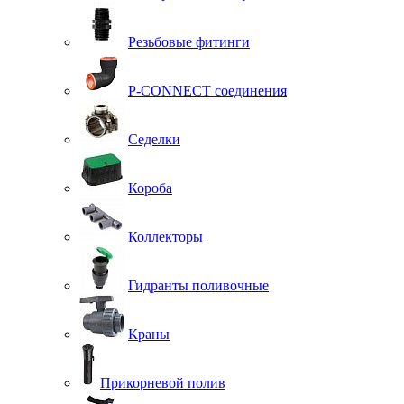
Резьбовые фитинги
P-CONNECT соединения
Седелки
Короба
Коллекторы
Гидранты поливочные
Краны
Прикорневой полив