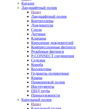
Каталог
Ландшафтный полив
Назад
Ландшафтный полив
Контроллеры
Дождеватели
Сопла
Датчики
Клапаны
Крепление дождевателей
Компрессионные фитинги
Резьбовые фитинги
P-CONNECT соединения
Седелки
Короба
Коллекторы
Гидранты поливочные
Краны
Прикорневой полив
Инструменты
ПНД труба
Принадлежности
Капельный полив
Назад
Капельный полив