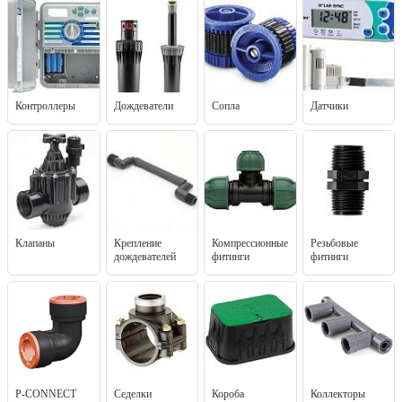
Контроллеры
Дождеватели
Сопла
Датчики
Клапаны
Крепление
Компрессионные
Резьбовые
дождевателей
фитинги
фитинги
P-CONNECT
Седелки
Короба
Коллекторы