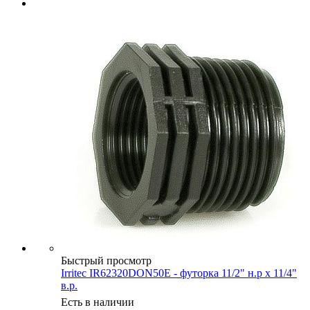
Быстрый просмотр
Irritec IR62320DON50E - футорка 11/2" н.р х 11/4"
в.р.
Есть в наличии