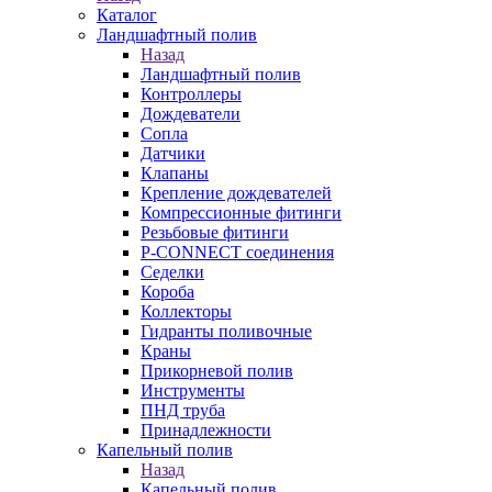
Каталог
Ландшафтный полив
Назад
Ландшафтный полив
Контроллеры
Дождеватели
Сопла
Датчики
Клапаны
Крепление дождевателей
Компрессионные фитинги
Резьбовые фитинги
P-CONNECT соединения
Седелки
Короба
Коллекторы
Гидранты поливочные
Краны
Прикорневой полив
Инструменты
ПНД труба
Принадлежности
Капельный полив
Назад
Капельный полив