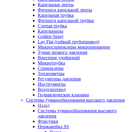
Капельные ленты
Фитинги капельной ленты
Капельная трубка
Фитинги капельной трубки
Слепая трубка
Капельницы
Golden Spray
Lay Flat (гибкий трубопровод)
Микроспринклеры микроорошение
Туман низкого давления
Внесение удобрений
Микротрубка
Спринклеры
Тензиометры
Регуляторы давления
Инструменты
Воздухоотвод
Гидравлические клапаны
Системы туманообразования высокого давления
Назад
Системы туманообразования высокого
давления
Форсунки
Нержавейка SS
Назад