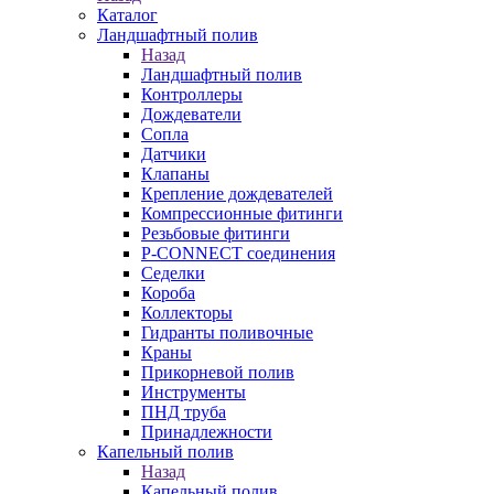
Каталог
Ландшафтный полив
Назад
Ландшафтный полив
Контроллеры
Дождеватели
Сопла
Датчики
Клапаны
Крепление дождевателей
Компрессионные фитинги
Резьбовые фитинги
P-CONNECT соединения
Седелки
Короба
Коллекторы
Гидранты поливочные
Краны
Прикорневой полив
Инструменты
ПНД труба
Принадлежности
Капельный полив
Назад
Капельный полив