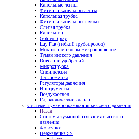
Капельные ленты
Фитинги капельной ленты
Капельная трубка
Фитинги капельной трубки
Слепая трубка
Капельницы
Golden Spray
Lay Flat (гибкий трубопровод)
Микроспринклеры микроорошение
Туман низкого давления
Внесение удобрений
Микротрубка
Спринклеры
Тензиометры
Регуляторы давления
Инструменты
Воздухоотвод
Гидравлические клапаны
Системы туманообразования высокого давления
Назад
Системы туманообразования высокого
давления
Форсунки
Нержавейка SS
Назад