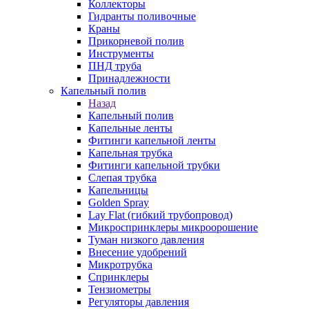
Коллекторы
Гидранты поливочные
Краны
Прикорневой полив
Инструменты
ПНД труба
Принадлежности
Капельный полив
Назад
Капельный полив
Капельные ленты
Фитинги капельной ленты
Капельная трубка
Фитинги капельной трубки
Слепая трубка
Капельницы
Golden Spray
Lay Flat (гибкий трубопровод)
Микроспринклеры микроорошение
Туман низкого давления
Внесение удобрений
Микротрубка
Спринклеры
Тензиометры
Регуляторы давления