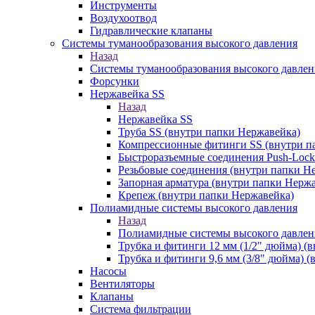
Инструменты
Воздухоотвод
Гидравлические клапаны
Системы туманообразования высокого давления
Назад
Системы туманообразования высокого давлен
Форсунки
Нержавейка SS
Назад
Нержавейка SS
Труба SS (внутри папки Нержавейка)
Компрессионные фитинги SS (внутри п
Быстроразъемные соединения Push-Lock
Резьбовые соединения (внутри папки Н
Запорная арматура (внутри папки Нерж
Крепеж (внутри папки Нержавейка)
Полиамидные системы высокого давления
Назад
Полиамидные системы высокого давлен
Трубка и фитинги 12 мм (1/2" дюйма) (
Трубка и фитинги 9,6 мм (3/8" дюйма) 
Насосы
Вентиляторы
Клапаны
Система фильтрации