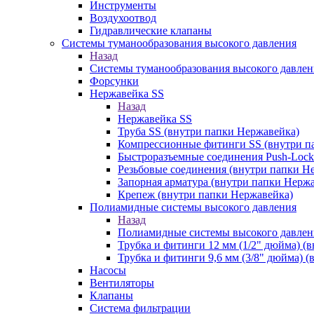
Инструменты
Воздухоотвод
Гидравлические клапаны
Системы туманообразования высокого давления
Назад
Системы туманообразования высокого давлен
Форсунки
Нержавейка SS
Назад
Нержавейка SS
Труба SS (внутри папки Нержавейка)
Компрессионные фитинги SS (внутри п
Быстроразъемные соединения Push-Lock
Резьбовые соединения (внутри папки Н
Запорная арматура (внутри папки Нерж
Крепеж (внутри папки Нержавейка)
Полиамидные системы высокого давления
Назад
Полиамидные системы высокого давлен
Трубка и фитинги 12 мм (1/2" дюйма) (
Трубка и фитинги 9,6 мм (3/8" дюйма) 
Насосы
Вентиляторы
Клапаны
Система фильтрации