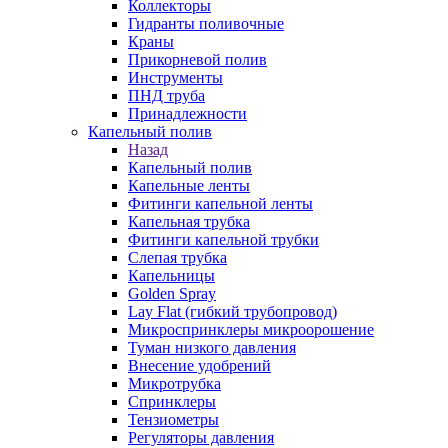
Коллекторы
Гидранты поливочные
Краны
Прикорневой полив
Инструменты
ПНД труба
Принадлежности
Капельный полив
Назад
Капельный полив
Капельные ленты
Фитинги капельной ленты
Капельная трубка
Фитинги капельной трубки
Слепая трубка
Капельницы
Golden Spray
Lay Flat (гибкий трубопровод)
Микроспринклеры микроорошение
Туман низкого давления
Внесение удобрений
Микротрубка
Спринклеры
Тензиометры
Регуляторы давления