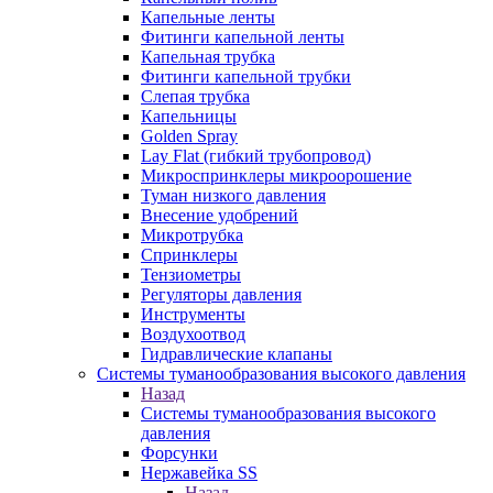
Капельные ленты
Фитинги капельной ленты
Капельная трубка
Фитинги капельной трубки
Слепая трубка
Капельницы
Golden Spray
Lay Flat (гибкий трубопровод)
Микроспринклеры микроорошение
Туман низкого давления
Внесение удобрений
Микротрубка
Спринклеры
Тензиометры
Регуляторы давления
Инструменты
Воздухоотвод
Гидравлические клапаны
Системы туманообразования высокого давления
Назад
Системы туманообразования высокого
давления
Форсунки
Нержавейка SS
Назад