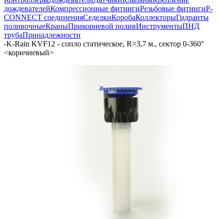
дождевателей
Компрессионные фитинги
Резьбовые фитинги
P-
CONNECT соединения
Седелки
Короба
Коллекторы
Гидранты
поливочные
Краны
Прикорневой полив
Инструменты
ПНД
труба
Принадлежности
-
K-Rain KVF12 - сопло статическое, R=3,7 м., сектор 0-360°
<коричневый>