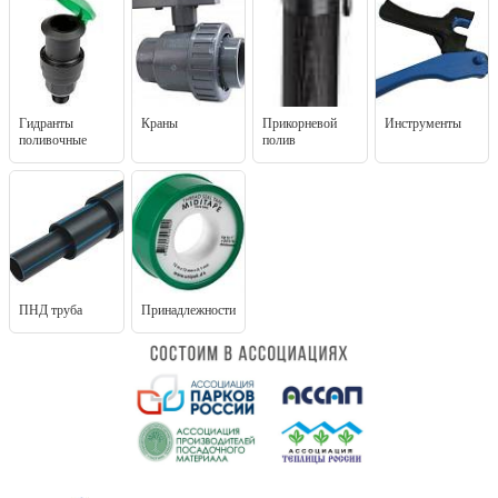
Гидранты
Краны
Прикорневой
Инструменты
поливочные
полив
ПНД труба
Принадлежности