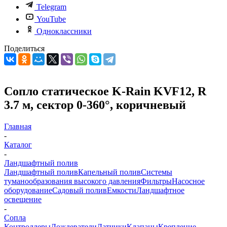
Telegram
YouTube
Одноклассники
Поделиться
Сопло статическое K-Rain KVF12, R
3.7 м, сектор 0-360°, коричневый
Главная
-
Каталог
-
Ландшафтный полив
Ландшафтный полив
Капельный полив
Системы
туманообразования высокого давления
Фильтры
Насосное
оборудование
Садовый полив
Емкости
Ландшафтное
освещение
-
Сопла
Контроллеры
Дождеватели
Датчики
Клапаны
Крепление