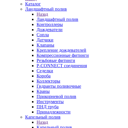
Каталог
Ландшафтный полив
Назад
Ландшафтный полив
Контроллеры
Дождеватели
Сопла
Датчики
Клапаны
Крепление дождевателей
Компрессионные фитинги
Резьбовые фитинги
P-CONNECT соединения
Седелки
Короба
Коллекторы
Гидранты поливочные
Краны
Прикорневой полив
Инструменты
ПНД труба
Принадлежности
Капельный полив
Назад
Капельный полив