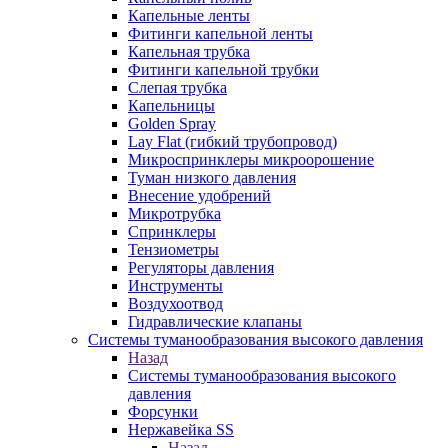
Капельные ленты
Фитинги капельной ленты
Капельная трубка
Фитинги капельной трубки
Слепая трубка
Капельницы
Golden Spray
Lay Flat (гибкий трубопровод)
Микроспринклеры микроорошение
Туман низкого давления
Внесение удобрений
Микротрубка
Спринклеры
Тензиометры
Регуляторы давления
Инструменты
Воздухоотвод
Гидравлические клапаны
Системы туманообразования высокого давления
Назад
Системы туманообразования высокого
давления
Форсунки
Нержавейка SS
Назад