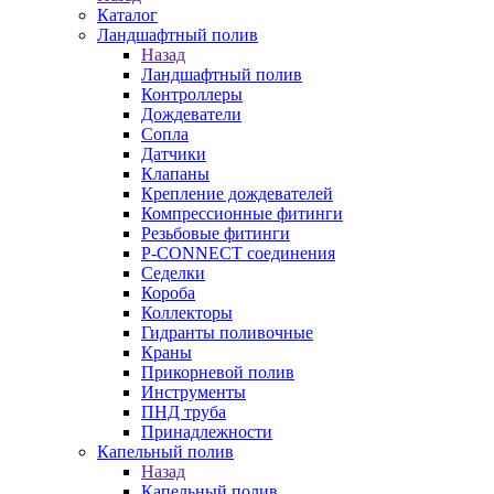
Каталог
Ландшафтный полив
Назад
Ландшафтный полив
Контроллеры
Дождеватели
Сопла
Датчики
Клапаны
Крепление дождевателей
Компрессионные фитинги
Резьбовые фитинги
P-CONNECT соединения
Седелки
Короба
Коллекторы
Гидранты поливочные
Краны
Прикорневой полив
Инструменты
ПНД труба
Принадлежности
Капельный полив
Назад
Капельный полив