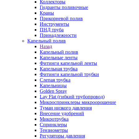
Коллекторы
Гидранты поливочные
Краны
Прикорневой полив
Инструменты
ПНД труба
Принадлежности
Капельный полив
Назад
Капельный полив
Капельные ленты
Фитинги капельной ленты
Капельная трубка
Фитинги капельной трубки
Слепая трубка
Капельницы
Golden Spray
Lay Flat (гибкий трубопровод)
Микроспринклеры микроорошение
Туман низкого давления
Внесение удобрений
Микротрубка
Спринклеры
Тензиометры
Регуляторы давления