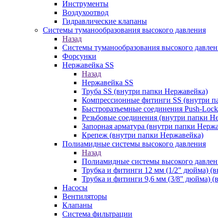
Инструменты
Воздухоотвод
Гидравлические клапаны
Системы туманообразования высокого давления
Назад
Системы туманообразования высокого давлен
Форсунки
Нержавейка SS
Назад
Нержавейка SS
Труба SS (внутри папки Нержавейка)
Компрессионные фитинги SS (внутри п
Быстроразъемные соединения Push-Lock
Резьбовые соединения (внутри папки Н
Запорная арматура (внутри папки Нерж
Крепеж (внутри папки Нержавейка)
Полиамидные системы высокого давления
Назад
Полиамидные системы высокого давлен
Трубка и фитинги 12 мм (1/2" дюйма) (
Трубка и фитинги 9,6 мм (3/8" дюйма) 
Насосы
Вентиляторы
Клапаны
Система фильтрации