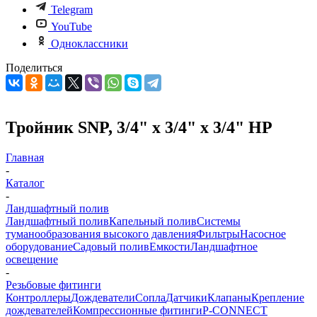
Telegram
YouTube
Одноклассники
Поделиться
Тройник SNP, 3/4" х 3/4" х 3/4" НР
Главная
-
Каталог
-
Ландшафтный полив
Ландшафтный полив
Капельный полив
Системы
туманообразования высокого давления
Фильтры
Насосное
оборудование
Садовый полив
Емкости
Ландшафтное
освещение
-
Резьбовые фитинги
Контроллеры
Дождеватели
Сопла
Датчики
Клапаны
Крепление
дождевателей
Компрессионные фитинги
P-CONNECT