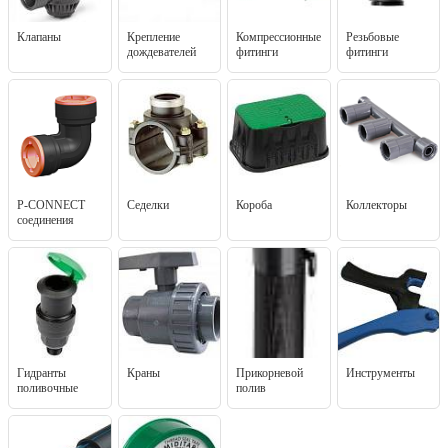
Клапаны
Крепление
Компрессионные
Резьбовые
дождевателей
фитинги
фитинги
P-CONNECT
Седелки
Короба
Коллекторы
соединения
Гидранты
Краны
Прикорневой
Инструменты
поливочные
полив