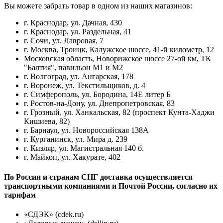
Вы можете забрать товар в одном из наших магазинов:
г. Краснодар, ул. Дачная, 430
г. Краснодар, ул. Раздельная, 41
г. Сочи, ул. Лавровая, 7
г. Москва, Троицк, Калужское шоссе, 41-й километр, 12
Московская область, Новорижское шоссе 27-ой км, ТК
"Балтия", павильон М1 и М2
г. Волгоград, ул. Ангарская, 178
г. Воронеж, ул. Текстильщиков, д. 4
г. Симферополь, ул. Бородина, 14Е литер Б
г. Ростов-на-Дону, ул. Днепропетровская, 83
г. Грозный, ул. Ханкальская, 82 (проспект Кунта-Хаджи
Кишиева, 82)
г. Барнаул, ул. Новороссийская 138А
г. Курганинск, ул. Мира д. 239
г. Кизляр, ул. Магистральная 140 б.
г. Майкоп, ул. Хакурате, 402
По России и странам СНГ доставка осуществляется
транспортными компаниями и Почтой России, согласно их
тарифам
«СДЭК» (cdek.ru)