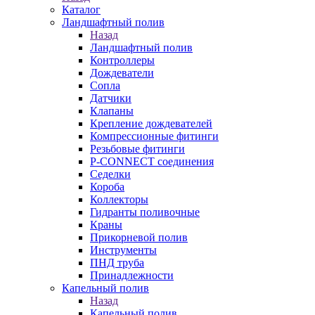
Каталог
Ландшафтный полив
Назад
Ландшафтный полив
Контроллеры
Дождеватели
Сопла
Датчики
Клапаны
Крепление дождевателей
Компрессионные фитинги
Резьбовые фитинги
P-CONNECT соединения
Седелки
Короба
Коллекторы
Гидранты поливочные
Краны
Прикорневой полив
Инструменты
ПНД труба
Принадлежности
Капельный полив
Назад
Капельный полив