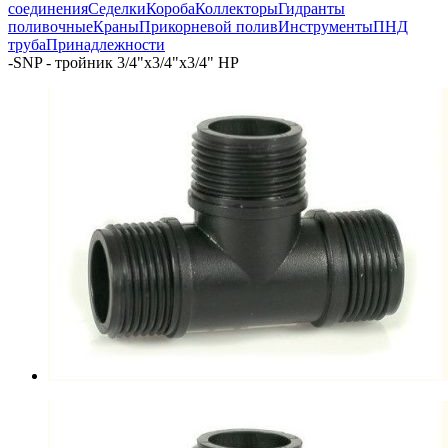
соединения
Седелки
Короба
Коллекторы
Гидранты
поливочные
Краны
Прикорневой полив
Инструменты
ПНД
труба
Принадлежности
-
SNP - тройник 3/4"х3/4"х3/4" НР