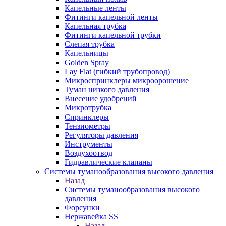
Капельные ленты
Фитинги капельной ленты
Капельная трубка
Фитинги капельной трубки
Слепая трубка
Капельницы
Golden Spray
Lay Flat (гибкий трубопровод)
Микроспринклеры микроорошение
Туман низкого давления
Внесение удобрений
Микротрубка
Спринклеры
Тензиометры
Регуляторы давления
Инструменты
Воздухоотвод
Гидравлические клапаны
Системы туманообразования высокого давления
Назад
Системы туманообразования высокого
давления
Форсунки
Нержавейка SS
Назад