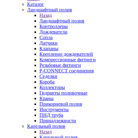
Каталог
Ландшафтный полив
Назад
Ландшафтный полив
Контроллеры
Дождеватели
Сопла
Датчики
Клапаны
Крепление дождевателей
Компрессионные фитинги
Резьбовые фитинги
P-CONNECT соединения
Седелки
Короба
Коллекторы
Гидранты поливочные
Краны
Прикорневой полив
Инструменты
ПНД труба
Принадлежности
Капельный полив
Назад
Капельный полив