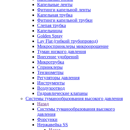
Капельные ленты
Фитинги капельной ленты
Капельная трубка
Фитинги капельной трубки
Слепая трубка
Капельницы
Golden Spray
Lay Flat (гибкий трубопровод)
Микроспринклеры микроорошение
Туман низкого давления
Внесение удобрений
Микротрубка
Спринклеры
Тензиометры
Регуляторы давления
Инструменты
Воздухоотвод
Гидравлические клапаны
Системы туманообразования высокого давления
Назад
Системы туманообразования высокого
давления
Форсунки
Нержавейка SS
Назад