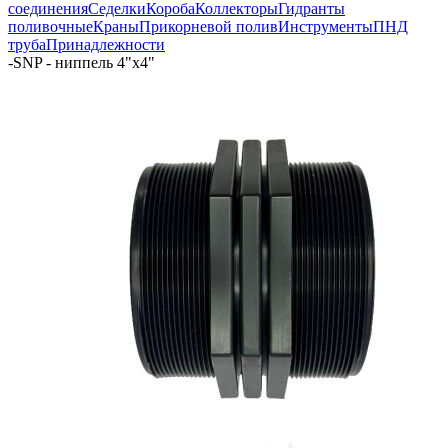
соединения
Седелки
Короба
Коллекторы
Гидранты
поливочные
Краны
Прикорневой полив
Инструменты
ПНД
труба
Принадлежности
-
SNP - ниппель 4"х4"