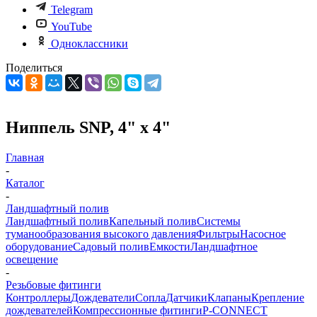
Telegram
YouTube
Одноклассники
Поделиться
Ниппель SNP, 4" х 4"
Главная
-
Каталог
-
Ландшафтный полив
Ландшафтный полив
Капельный полив
Системы
туманообразования высокого давления
Фильтры
Насосное
оборудование
Садовый полив
Емкости
Ландшафтное
освещение
-
Резьбовые фитинги
Контроллеры
Дождеватели
Сопла
Датчики
Клапаны
Крепление
дождевателей
Компрессионные фитинги
P-CONNECT