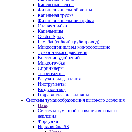
Капельные ленты
Фитинги капельной ленты
Капельная трубка
Фитинги капельной трубки
Слепая трубка
Капельницы
Golden Spray
Lay Flat (гибкий трубопровод)
Микроспринклеры микроорошение
Туман низкого давления
Внесение удобрений
Микротрубка
Спринклеры
Тензиометры
Регуляторы давления
Инструменты
Воздухоотвод
Гидравлические клапаны
Системы туманообразования высокого давления
Назад
Системы туманообразования высокого
давления
Форсунки
Нержавейка SS
Назад