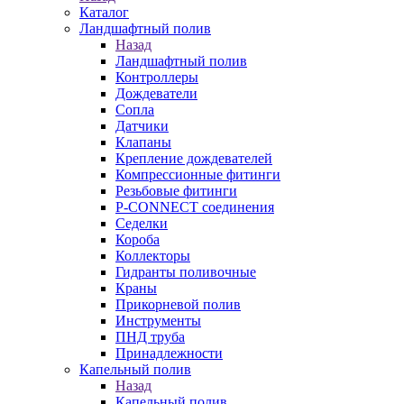
Каталог
Ландшафтный полив
Назад
Ландшафтный полив
Контроллеры
Дождеватели
Сопла
Датчики
Клапаны
Крепление дождевателей
Компрессионные фитинги
Резьбовые фитинги
P-CONNECT соединения
Седелки
Короба
Коллекторы
Гидранты поливочные
Краны
Прикорневой полив
Инструменты
ПНД труба
Принадлежности
Капельный полив
Назад
Капельный полив