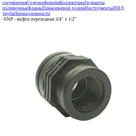
соединения
Седелки
Короба
Коллекторы
Гидранты
поливочные
Краны
Прикорневой полив
Инструменты
ПНД
труба
Принадлежности
-
SNP - муфта переходная 3/4" х 1/2"