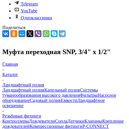
Telegram
YouTube
Одноклассники
Поделиться
Муфта переходная SNP, 3/4" х 1/2"
Главная
-
Каталог
-
Ландшафтный полив
Ландшафтный полив
Капельный полив
Системы
туманообразования высокого давления
Фильтры
Насосное
оборудование
Садовый полив
Емкости
Ландшафтное
освещение
-
Резьбовые фитинги
Контроллеры
Дождеватели
Сопла
Датчики
Клапаны
Крепление
дождевателей
Компрессионные фитинги
P-CONNECT