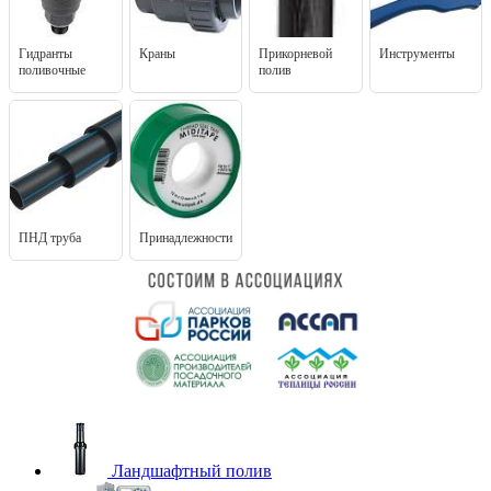
Гидранты
Краны
Прикорневой
Инструменты
поливочные
полив
ПНД труба
Принадлежности
Ландшафтный полив