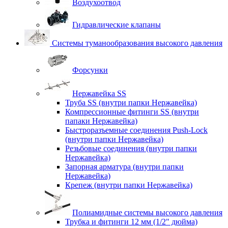
Воздухоотвод
Гидравлические клапаны
Системы туманообразования высокого давления
Форсунки
Нержавейка SS
Труба SS (внутри папки Нержавейка)
Компрессионные фитинги SS (внутри
папаки Нержавейка)
Быстроразъемные соединения Push-Lock
(внутри папки Нержавейка)
Резьбовые соединения (внутри папки
Нержавейка)
Запорная арматура (внутри папки
Нержавейка)
Крепеж (внутри папки Нержавейка)
Полиамидные системы высокого давления
Трубка и фитинги 12 мм (1/2" дюйма)