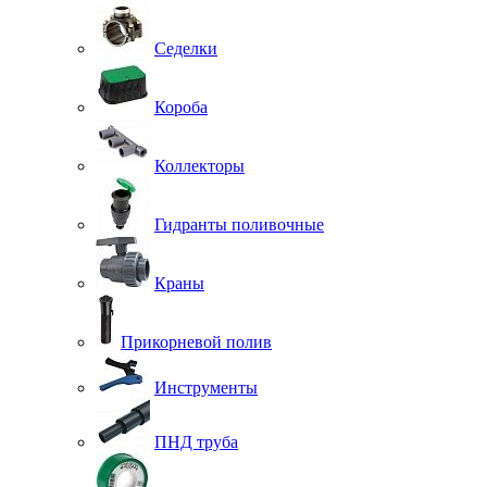
Седелки
Короба
Коллекторы
Гидранты поливочные
Краны
Прикорневой полив
Инструменты
ПНД труба