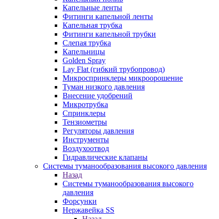
Капельные ленты
Фитинги капельной ленты
Капельная трубка
Фитинги капельной трубки
Слепая трубка
Капельницы
Golden Spray
Lay Flat (гибкий трубопровод)
Микроспринклеры микроорошение
Туман низкого давления
Внесение удобрений
Микротрубка
Спринклеры
Тензиометры
Регуляторы давления
Инструменты
Воздухоотвод
Гидравлические клапаны
Системы туманообразования высокого давления
Назад
Системы туманообразования высокого
давления
Форсунки
Нержавейка SS
Назад