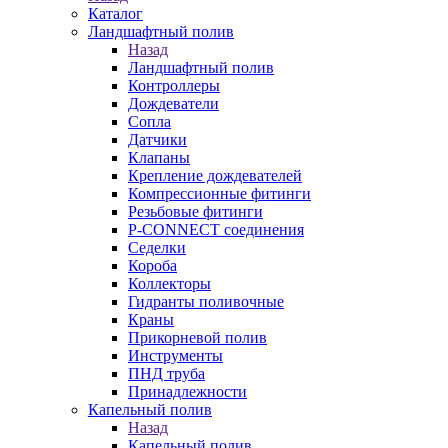
Каталог
Ландшафтный полив
Назад
Ландшафтный полив
Контроллеры
Дождеватели
Сопла
Датчики
Клапаны
Крепление дождевателей
Компрессионные фитинги
Резьбовые фитинги
P-CONNECT соединения
Седелки
Короба
Коллекторы
Гидранты поливочные
Краны
Прикорневой полив
Инструменты
ПНД труба
Принадлежности
Капельный полив
Назад
Капельный полив