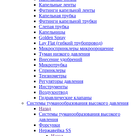
Капельные ленты
Фитинги капельной ленты
Капельная трубка
Фитинги капельной трубки
Слепая трубка
Капельницы
Golden Spray
Lay Flat (гибкий трубопровод)
Микроспринклеры микроорошение
Туман низкого давления
Внесение удобрений
Микротрубка
Спринклеры
Тензиометры
Регуляторы давления
Инструменты
Воздухоотвод
Гидравлические клапаны
Системы туманообразования высокого давления
Назад
Системы туманообразования высокого
давления
Форсунки
Нержавейка SS
Назад