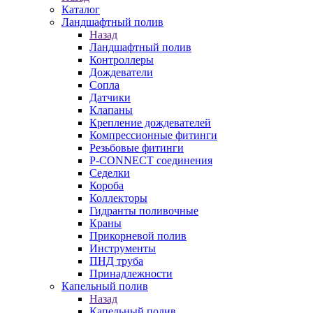
Каталог
Ландшафтный полив
Назад
Ландшафтный полив
Контроллеры
Дождеватели
Сопла
Датчики
Клапаны
Крепление дождевателей
Компрессионные фитинги
Резьбовые фитинги
P-CONNECT соединения
Седелки
Короба
Коллекторы
Гидранты поливочные
Краны
Прикорневой полив
Инструменты
ПНД труба
Принадлежности
Капельный полив
Назад
Капельный полив