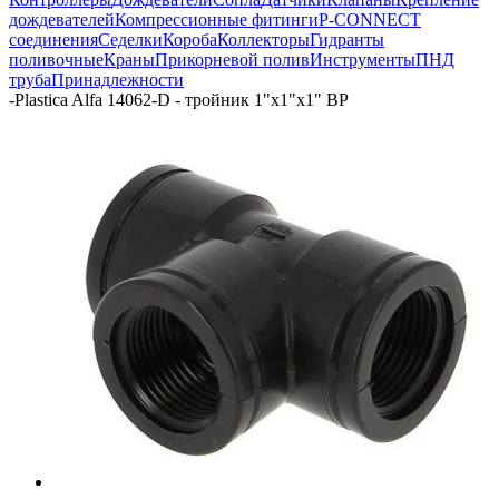
дождевателей
Компрессионные фитинги
P-CONNECT
соединения
Седелки
Короба
Коллекторы
Гидранты
поливочные
Краны
Прикорневой полив
Инструменты
ПНД
труба
Принадлежности
-
Plastica Alfa 14062-D - тройник 1"х1"х1" ВР