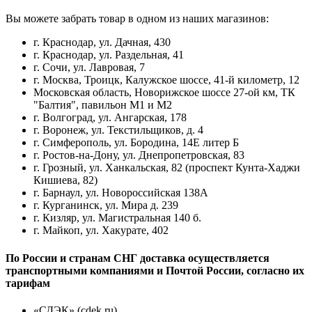
Вы можете забрать товар в одном из наших магазинов:
г. Краснодар, ул. Дачная, 430
г. Краснодар, ул. Раздельная, 41
г. Сочи, ул. Лавровая, 7
г. Москва, Троицк, Калужское шоссе, 41-й километр, 12
Московская область, Новорижское шоссе 27-ой км, ТК
"Балтия", павильон М1 и М2
г. Волгоград, ул. Ангарская, 178
г. Воронеж, ул. Текстильщиков, д. 4
г. Симферополь, ул. Бородина, 14Е литер Б
г. Ростов-на-Дону, ул. Днепропетровская, 83
г. Грозный, ул. Ханкальская, 82 (проспект Кунта-Хаджи
Кишиева, 82)
г. Барнаул, ул. Новороссийская 138А
г. Курганинск, ул. Мира д. 239
г. Кизляр, ул. Магистральная 140 б.
г. Майкоп, ул. Хакурате, 402
По России и странам СНГ доставка осуществляется
транспортными компаниями и Почтой России, согласно их
тарифам
«СДЭК» (cdek.ru)