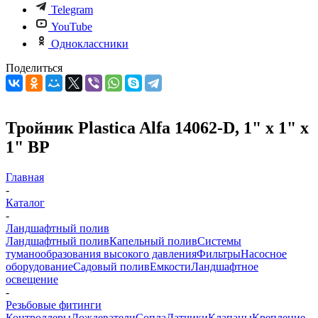
Telegram
YouTube
Одноклассники
Поделиться
Тройник Plastica Alfa 14062-D, 1" х 1" х
1" ВР
Главная
-
Каталог
-
Ландшафтный полив
Ландшафтный полив
Капельный полив
Системы
туманообразования высокого давления
Фильтры
Насосное
оборудование
Садовый полив
Емкости
Ландшафтное
освещение
-
Резьбовые фитинги
Контроллеры
Дождеватели
Сопла
Датчики
Клапаны
Крепление