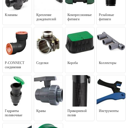
Клапаны
Крепление
Компрессионные
Резьбовые
дождевателей
фитинги
фитинги
P-CONNECT
Седелки
Короба
Коллекторы
соединения
Гидранты
Краны
Прикорневой
Инструменты
поливочные
полив