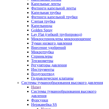
Капельные ленты
Фитинги капельной ленты
Капельная трубка
Фитинги капельной трубки
Слепая трубка
Капельницы
Golden Spray
Lay Flat (гибкий трубопровод)
Микроспринклеры микроорошение
Туман низкого давления
Внесение удобрений
Микротрубка
Спринклеры
Тензиометры
Регуляторы давления
Инструменты
Воздухоотвод
Гидравлические клапаны
Системы туманообразования высокого давления
Назад
Системы туманообразования высокого
давления
Форсунки
Нержавейка SS
Назад