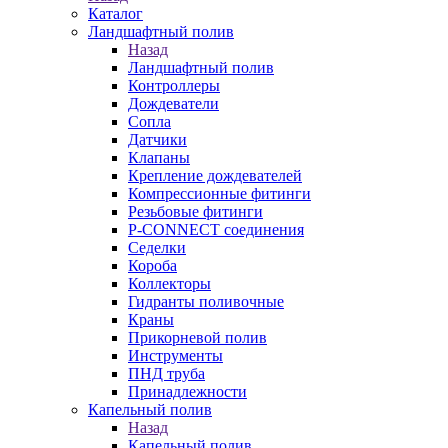
Каталог
Ландшафтный полив
Назад
Ландшафтный полив
Контроллеры
Дождеватели
Сопла
Датчики
Клапаны
Крепление дождевателей
Компрессионные фитинги
Резьбовые фитинги
P-CONNECT соединения
Седелки
Короба
Коллекторы
Гидранты поливочные
Краны
Прикорневой полив
Инструменты
ПНД труба
Принадлежности
Капельный полив
Назад
Капельный полив