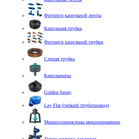
Фитинги капельной ленты
Капельная трубка
Фитинги капельной трубки
Слепая трубка
Капельницы
Golden Spray
Lay Flat (гибкий трубопровод)
Микроспринклеры микроорошение
Туман низкого давления