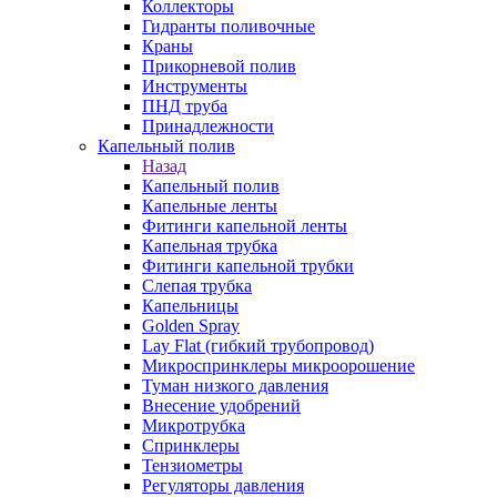
Коллекторы
Гидранты поливочные
Краны
Прикорневой полив
Инструменты
ПНД труба
Принадлежности
Капельный полив
Назад
Капельный полив
Капельные ленты
Фитинги капельной ленты
Капельная трубка
Фитинги капельной трубки
Слепая трубка
Капельницы
Golden Spray
Lay Flat (гибкий трубопровод)
Микроспринклеры микроорошение
Туман низкого давления
Внесение удобрений
Микротрубка
Спринклеры
Тензиометры
Регуляторы давления