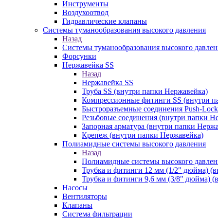
Инструменты
Воздухоотвод
Гидравлические клапаны
Системы туманообразования высокого давления
Назад
Системы туманообразования высокого давлен
Форсунки
Нержавейка SS
Назад
Нержавейка SS
Труба SS (внутри папки Нержавейка)
Компрессионные фитинги SS (внутри п
Быстроразъемные соединения Push-Lock
Резьбовые соединения (внутри папки Н
Запорная арматура (внутри папки Нерж
Крепеж (внутри папки Нержавейка)
Полиамидные системы высокого давления
Назад
Полиамидные системы высокого давлен
Трубка и фитинги 12 мм (1/2" дюйма) (
Трубка и фитинги 9,6 мм (3/8" дюйма) 
Насосы
Вентиляторы
Клапаны
Система фильтрации