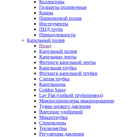
Коллекторы
Гидранты поливочные
Краны
Прикорневой полив
Инструменты
ПНД труба
Принадлежности
Капельный полив
Назад
Капельный полив
Капельные ленты
Фитинги капельной ленты
Капельная трубка
Фитинги капельной трубки
Слепая трубка
Капельницы
Golden Spray
Lay Flat (гибкий трубопровод)
Микроспринклеры микроорошение
Туман низкого давления
Внесение удобрений
Микротрубка
Спринклеры
Тензиометры
Регуляторы давления