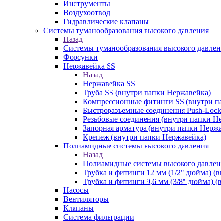
Инструменты
Воздухоотвод
Гидравлические клапаны
Системы туманообразования высокого давления
Назад
Системы туманообразования высокого давлен
Форсунки
Нержавейка SS
Назад
Нержавейка SS
Труба SS (внутри папки Нержавейка)
Компрессионные фитинги SS (внутри п
Быстроразъемные соединения Push-Lock
Резьбовые соединения (внутри папки Н
Запорная арматура (внутри папки Нерж
Крепеж (внутри папки Нержавейка)
Полиамидные системы высокого давления
Назад
Полиамидные системы высокого давлен
Трубка и фитинги 12 мм (1/2" дюйма) (
Трубка и фитинги 9,6 мм (3/8" дюйма) 
Насосы
Вентиляторы
Клапаны
Система фильтрации