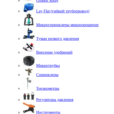
Golden Spray
Lay Flat (гибкий трубопровод)
Микроспринклеры микроорошение
Туман низкого давления
Внесение удобрений
Микротрубка
Спринклеры
Тензиометры
Регуляторы давления
Инструменты