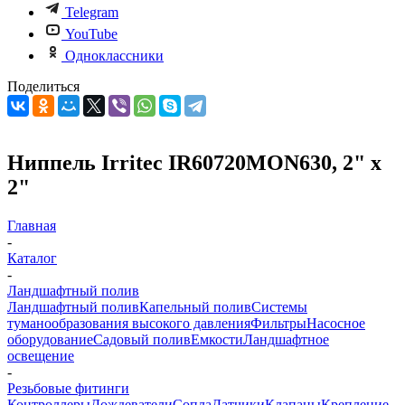
Telegram
YouTube
Одноклассники
Поделиться
Ниппель Irritec IR60720MON630, 2" х
2"
Главная
-
Каталог
-
Ландшафтный полив
Ландшафтный полив
Капельный полив
Системы
туманообразования высокого давления
Фильтры
Насосное
оборудование
Садовый полив
Емкости
Ландшафтное
освещение
-
Резьбовые фитинги
Контроллеры
Дождеватели
Сопла
Датчики
Клапаны
Крепление