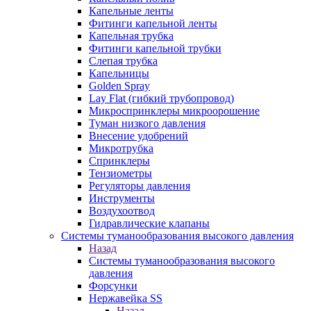
Капельные ленты
Фитинги капельной ленты
Капельная трубка
Фитинги капельной трубки
Слепая трубка
Капельницы
Golden Spray
Lay Flat (гибкий трубопровод)
Микроспринклеры микроорошение
Туман низкого давления
Внесение удобрений
Микротрубка
Спринклеры
Тензиометры
Регуляторы давления
Инструменты
Воздухоотвод
Гидравлические клапаны
Системы туманообразования высокого давления
Назад
Системы туманообразования высокого
давления
Форсунки
Нержавейка SS
Назад