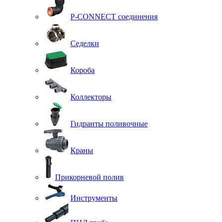
P-CONNECT соединения
Седелки
Короба
Коллекторы
Гидранты поливочные
Краны
Прикорневой полив
Инструменты