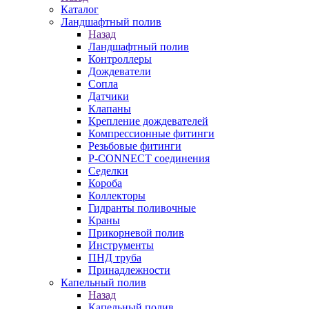
Каталог
Ландшафтный полив
Назад
Ландшафтный полив
Контроллеры
Дождеватели
Сопла
Датчики
Клапаны
Крепление дождевателей
Компрессионные фитинги
Резьбовые фитинги
P-CONNECT соединения
Седелки
Короба
Коллекторы
Гидранты поливочные
Краны
Прикорневой полив
Инструменты
ПНД труба
Принадлежности
Капельный полив
Назад
Капельный полив