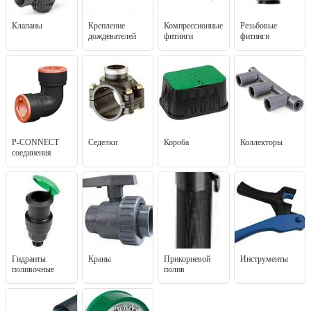
Клапаны
Крепление
Компрессионные
Резьбовые
дождевателей
фитинги
фитинги
P-CONNECT
Седелки
Короба
Коллекторы
соединения
Гидранты
Краны
Прикорневой
Инструменты
поливочные
полив