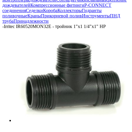
дождевателей
Компрессионные фитинги
P-CONNECT
соединения
Седелки
Короба
Коллекторы
Гидранты
поливочные
Краны
Прикорневой полив
Инструменты
ПНД
труба
Принадлежности
-
Irritec IR60520MON32E - тройник 1"х1 1/4"х1" НР