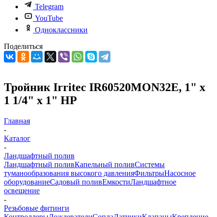
Telegram
YouTube
Одноклассники
Поделиться
Тройник Irritec IR60520MON32E, 1" х
1 1/4" х 1" НР
Главная
-
Каталог
-
Ландшафтный полив
Ландшафтный полив
Капельный полив
Системы
туманообразования высокого давления
Фильтры
Насосное
оборудование
Садовый полив
Емкости
Ландшафтное
освещение
-
Резьбовые фитинги
Контроллеры
Дождеватели
Сопла
Датчики
Клапаны
Крепление