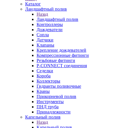
Каталог
Ландшафтный полив
Назад
Ландшафтный полив
Контроллеры
Дождеватели
Сопла
Датчики
Клапаны
Крепление дождевателей
Компрессионные фитинги
Резьбовые фитинги
P-CONNECT соединения
Седелки
Короба
Коллекторы
Гидранты поливочные
Краны
Прикорневой полив
Инструменты
ПНД труба
Принадлежности
Капельный полив
Назад
Капельный полив