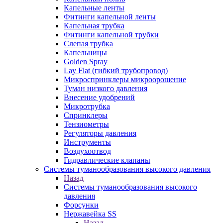
Капельные ленты
Фитинги капельной ленты
Капельная трубка
Фитинги капельной трубки
Слепая трубка
Капельницы
Golden Spray
Lay Flat (гибкий трубопровод)
Микроспринклеры микроорошение
Туман низкого давления
Внесение удобрений
Микротрубка
Спринклеры
Тензиометры
Регуляторы давления
Инструменты
Воздухоотвод
Гидравлические клапаны
Системы туманообразования высокого давления
Назад
Системы туманообразования высокого
давления
Форсунки
Нержавейка SS
Назад