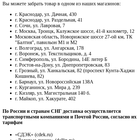
Вы можете забрать товар в одном из наших магазинов:
г. Краснодар, ул. Дачная, 430
г. Краснодар, ул. Раздельная, 41
г. Сочи, ул. Лавровая, 7
г. Москва, Троицк, Калужское шоссе, 41-й километр, 12
Московская область, Новорижское шоссе 27-ой км, ТК
"Балтия", павильон М1 и М2
г. Волгоград, ул. Ангарская, 178
г. Воронеж, ул. Текстильщиков, д. 4
г. Симферополь, ул. Бородина, 14Е литер Б
г. Ростов-на-Дону, ул. Днепропетровская, 83
г. Грозный, ул. Ханкальская, 82 (проспект Кунта-Хаджи
Кишиева, 82)
г. Барнаул, ул. Новороссийская 138А
г. Курганинск, ул. Мира д. 239
г. Кизляр, ул. Магистральная 140 б.
г. Майкоп, ул. Хакурате, 402
По России и странам СНГ доставка осуществляется
транспортными компаниями и Почтой России, согласно их
тарифам
«СДЭК» (cdek.ru)