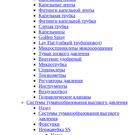
Капельные ленты
Фитинги капельной ленты
Капельная трубка
Фитинги капельной трубки
Слепая трубка
Капельницы
Golden Spray
Lay Flat (гибкий трубопровод)
Микроспринклеры микроорошение
Туман низкого давления
Внесение удобрений
Микротрубка
Спринклеры
Тензиометры
Регуляторы давления
Инструменты
Воздухоотвод
Гидравлические клапаны
Системы туманообразования высокого давления
Назад
Системы туманообразования высокого
давления
Форсунки
Нержавейка SS
Назад