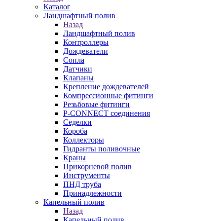
Каталог
Ландшафтный полив
Назад
Ландшафтный полив
Контроллеры
Дождеватели
Сопла
Датчики
Клапаны
Крепление дождевателей
Компрессионные фитинги
Резьбовые фитинги
P-CONNECT соединения
Седелки
Короба
Коллекторы
Гидранты поливочные
Краны
Прикорневой полив
Инструменты
ПНД труба
Принадлежности
Капельный полив
Назад
Капельный полив