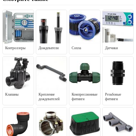
Контроллеры
Дождеватели
Сопла
Датчики
Клапаны
Крепление
Компрессионные
Резьбовые
дождевателей
фитинги
фитинги