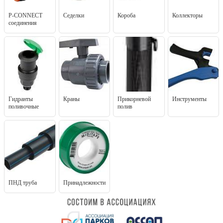
P-CONNECT
Седелки
Короба
Коллекторы
соединения
Гидранты
Краны
Прикорневой
Инструменты
поливочные
полив
ПНД труба
Принадлежности