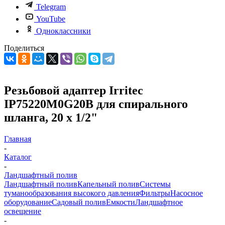
Telegram
YouTube
Одноклассники
Поделиться
Резьбовой адаптер Irritec
IP75220M0G20B для спирального
шланга, 20 х 1/2"
Главная
-
Каталог
-
Ландшафтный полив
Ландшафтный полив
Капельный полив
Системы
туманообразования высокого давления
Фильтры
Насосное
оборудование
Садовый полив
Емкости
Ландшафтное
освещение
-