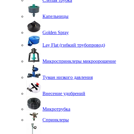
Слепая трубка
Капельницы
Golden Spray
Lay Flat (гибкий трубопровод)
Микроспринклеры микроорошение
Туман низкого давления
Внесение удобрений
Микротрубка
Спринклеры