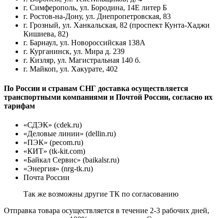
г. Симферополь, ул. Бородина, 14Е литер Б
г. Ростов-на-Дону, ул. Днепропетровская, 83
г. Грозный, ул. Ханкальская, 82 (проспект Кунта-Хаджи
Кишиева, 82)
г. Барнаул, ул. Новороссийская 138А
г. Курганинск, ул. Мира д. 239
г. Кизляр, ул. Магистральная 140 б.
г. Майкоп, ул. Хакурате, 402
По России и странам СНГ доставка осуществляется
транспортными компаниями и Почтой России, согласно их
тарифам
«СДЭК» (cdek.ru)
«Деловые линии» (dellin.ru)
«ПЭК» (pecom.ru)
«КИТ» (tk-kit.com)
«Байкал Сервис» (baikalsr.ru)
«Энергия» (nrg-tk.ru)
Почта России
Так же возможны другие ТК по согласованию
Отправка товара осуществляется в течение 2-3 рабочих дней,