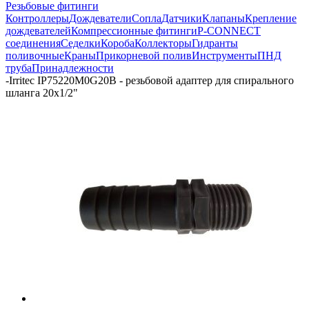
Резьбовые фитинги
Контроллеры
Дождеватели
Сопла
Датчики
Клапаны
Крепление
дождевателей
Компрессионные фитинги
P-CONNECT
соединения
Седелки
Короба
Коллекторы
Гидранты
поливочные
Краны
Прикорневой полив
Инструменты
ПНД
труба
Принадлежности
-
Irritec IP75220M0G20B - резьбовой адаптер для спирального
шланга 20х1/2"