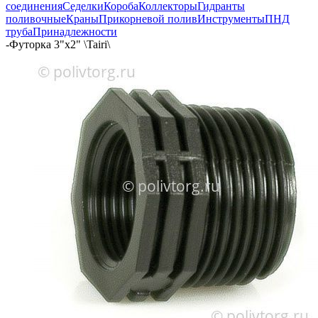
соединения
Седелки
Короба
Коллекторы
Гидранты
поливочные
Краны
Прикорневой полив
Инструменты
ПНД
труба
Принадлежности
-
Футорка 3"х2" \Tairi\