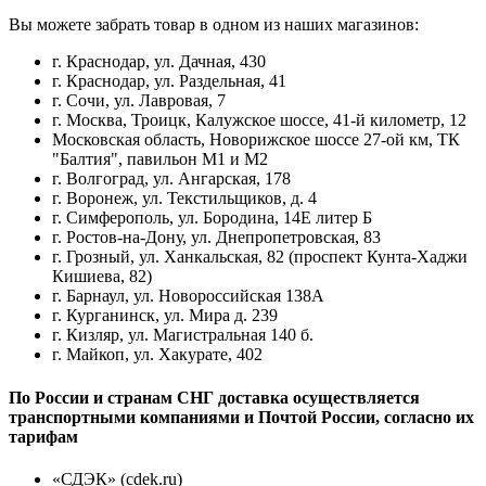
Вы можете забрать товар в одном из наших магазинов:
г. Краснодар, ул. Дачная, 430
г. Краснодар, ул. Раздельная, 41
г. Сочи, ул. Лавровая, 7
г. Москва, Троицк, Калужское шоссе, 41-й километр, 12
Московская область, Новорижское шоссе 27-ой км, ТК
"Балтия", павильон М1 и М2
г. Волгоград, ул. Ангарская, 178
г. Воронеж, ул. Текстильщиков, д. 4
г. Симферополь, ул. Бородина, 14Е литер Б
г. Ростов-на-Дону, ул. Днепропетровская, 83
г. Грозный, ул. Ханкальская, 82 (проспект Кунта-Хаджи
Кишиева, 82)
г. Барнаул, ул. Новороссийская 138А
г. Курганинск, ул. Мира д. 239
г. Кизляр, ул. Магистральная 140 б.
г. Майкоп, ул. Хакурате, 402
По России и странам СНГ доставка осуществляется
транспортными компаниями и Почтой России, согласно их
тарифам
«СДЭК» (cdek.ru)