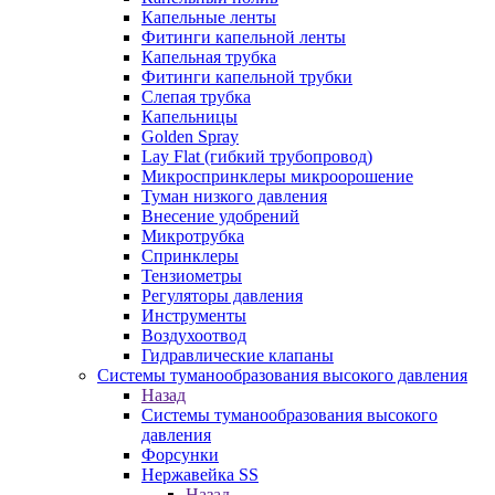
Капельные ленты
Фитинги капельной ленты
Капельная трубка
Фитинги капельной трубки
Слепая трубка
Капельницы
Golden Spray
Lay Flat (гибкий трубопровод)
Микроспринклеры микроорошение
Туман низкого давления
Внесение удобрений
Микротрубка
Спринклеры
Тензиометры
Регуляторы давления
Инструменты
Воздухоотвод
Гидравлические клапаны
Системы туманообразования высокого давления
Назад
Системы туманообразования высокого
давления
Форсунки
Нержавейка SS
Назад