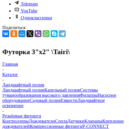
Telegram
YouTube
Одноклассники
Поделиться
Футорка 3"х2" \Tairi\
Главная
-
Каталог
-
Ландшафтный полив
Ландшафтный полив
Капельный полив
Системы
туманообразования высокого давления
Фильтры
Насосное
оборудование
Садовый полив
Емкости
Ландшафтное
освещение
-
Резьбовые фитинги
Контроллеры
Дождеватели
Сопла
Датчики
Клапаны
Крепление
дождевателей
Компрессионные фитинги
P-CONNECT