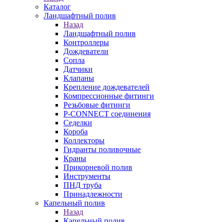
Каталог
Ландшафтный полив
Назад
Ландшафтный полив
Контроллеры
Дождеватели
Сопла
Датчики
Клапаны
Крепление дождевателей
Компрессионные фитинги
Резьбовые фитинги
P-CONNECT соединения
Седелки
Короба
Коллекторы
Гидранты поливочные
Краны
Прикорневой полив
Инструменты
ПНД труба
Принадлежности
Капельный полив
Назад
Капельный полив