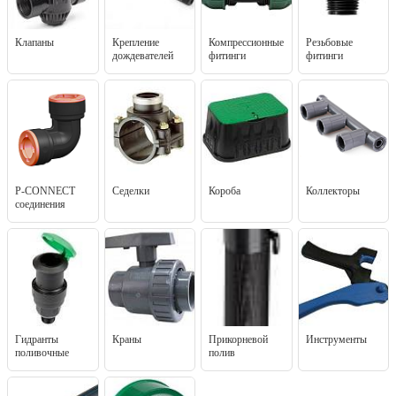
Клапаны
Крепление
Компрессионные
Резьбовые
дождевателей
фитинги
фитинги
P-CONNECT
Седелки
Короба
Коллекторы
соединения
Гидранты
Краны
Прикорневой
Инструменты
поливочные
полив