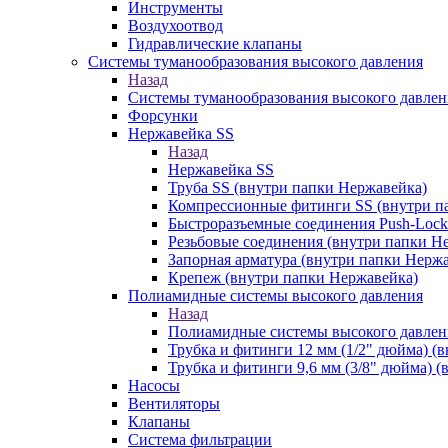
Инструменты
Воздухоотвод
Гидравлические клапаны
Системы туманообразования высокого давления
Назад
Системы туманообразования высокого давлен
Форсунки
Нержавейка SS
Назад
Нержавейка SS
Труба SS (внутри папки Нержавейка)
Компрессионные фитинги SS (внутри п
Быстроразъемные соединения Push-Lock
Резьбовые соединения (внутри папки Н
Запорная арматура (внутри папки Нерж
Крепеж (внутри папки Нержавейка)
Полиамидные системы высокого давления
Назад
Полиамидные системы высокого давлен
Трубка и фитинги 12 мм (1/2" дюйма) (
Трубка и фитинги 9,6 мм (3/8" дюйма) 
Насосы
Вентиляторы
Клапаны
Система фильтрации