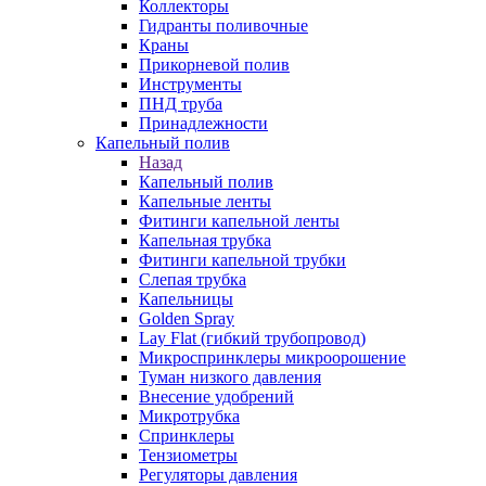
Коллекторы
Гидранты поливочные
Краны
Прикорневой полив
Инструменты
ПНД труба
Принадлежности
Капельный полив
Назад
Капельный полив
Капельные ленты
Фитинги капельной ленты
Капельная трубка
Фитинги капельной трубки
Слепая трубка
Капельницы
Golden Spray
Lay Flat (гибкий трубопровод)
Микроспринклеры микроорошение
Туман низкого давления
Внесение удобрений
Микротрубка
Спринклеры
Тензиометры
Регуляторы давления