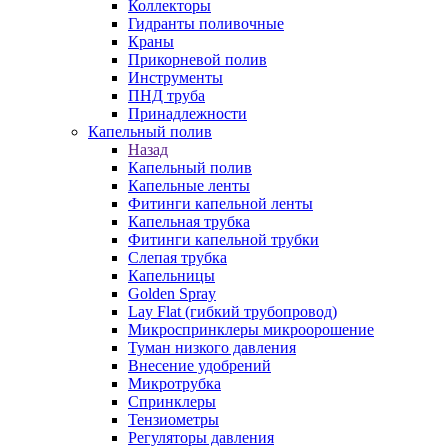
Коллекторы
Гидранты поливочные
Краны
Прикорневой полив
Инструменты
ПНД труба
Принадлежности
Капельный полив
Назад
Капельный полив
Капельные ленты
Фитинги капельной ленты
Капельная трубка
Фитинги капельной трубки
Слепая трубка
Капельницы
Golden Spray
Lay Flat (гибкий трубопровод)
Микроспринклеры микроорошение
Туман низкого давления
Внесение удобрений
Микротрубка
Спринклеры
Тензиометры
Регуляторы давления