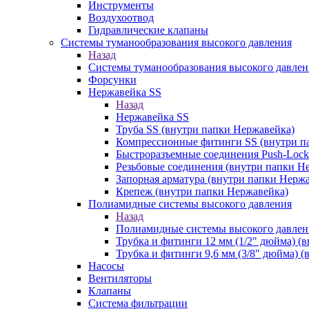
Инструменты
Воздухоотвод
Гидравлические клапаны
Системы туманообразования высокого давления
Назад
Системы туманообразования высокого давлен
Форсунки
Нержавейка SS
Назад
Нержавейка SS
Труба SS (внутри папки Нержавейка)
Компрессионные фитинги SS (внутри п
Быстроразъемные соединения Push-Lock
Резьбовые соединения (внутри папки Н
Запорная арматура (внутри папки Нерж
Крепеж (внутри папки Нержавейка)
Полиамидные системы высокого давления
Назад
Полиамидные системы высокого давлен
Трубка и фитинги 12 мм (1/2" дюйма) (
Трубка и фитинги 9,6 мм (3/8" дюйма) 
Насосы
Вентиляторы
Клапаны
Система фильтрации