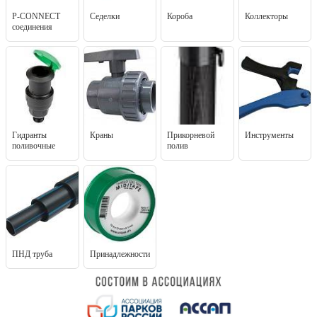
P-CONNECT
Седелки
Короба
Коллекторы
соединения
Гидранты
Краны
Прикорневой
Инструменты
поливочные
полив
ПНД труба
Принадлежности