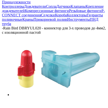
Принадлежности
Контроллеры
Дождеватели
Сопла
Датчики
Клапаны
Крепление
дождевателей
Компрессионные фитинги
Резьбовые фитинги
P-
CONNECT соединения
Седелки
Короба
Коллекторы
Гидранты
поливочные
Краны
Прикорневой полив
Инструменты
ПНД
труба
-
Rain Bird DBRYUL020 - коннектор для 3-х проводов до 4мм2,
с изоляционной пастой