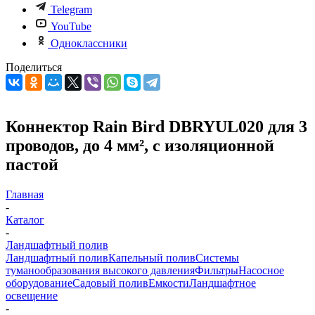
Telegram
YouTube
Одноклассники
Поделиться
Коннектор Rain Bird DBRYUL020 для 3
проводов, до 4 мм², с изоляционной
пастой
Главная
-
Каталог
-
Ландшафтный полив
Ландшафтный полив
Капельный полив
Системы
туманообразования высокого давления
Фильтры
Насосное
оборудование
Садовый полив
Емкости
Ландшафтное
освещение
-