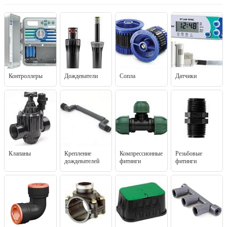
Контроллеры
Дождеватели
Сопла
Датчики
Клапаны
Крепление
Компрессионные
Резьбовые
дождевателей
фитинги
фитинги