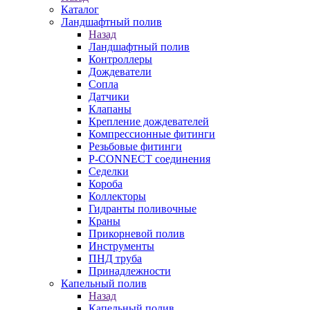
Каталог
Ландшафтный полив
Назад
Ландшафтный полив
Контроллеры
Дождеватели
Сопла
Датчики
Клапаны
Крепление дождевателей
Компрессионные фитинги
Резьбовые фитинги
P-CONNECT соединения
Седелки
Короба
Коллекторы
Гидранты поливочные
Краны
Прикорневой полив
Инструменты
ПНД труба
Принадлежности
Капельный полив
Назад
Капельный полив