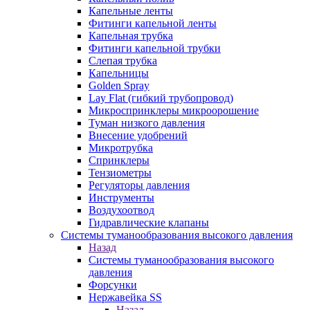
Капельные ленты
Фитинги капельной ленты
Капельная трубка
Фитинги капельной трубки
Слепая трубка
Капельницы
Golden Spray
Lay Flat (гибкий трубопровод)
Микроспринклеры микроорошение
Туман низкого давления
Внесение удобрений
Микротрубка
Спринклеры
Тензиометры
Регуляторы давления
Инструменты
Воздухоотвод
Гидравлические клапаны
Системы туманообразования высокого давления
Назад
Системы туманообразования высокого
давления
Форсунки
Нержавейка SS
Назад