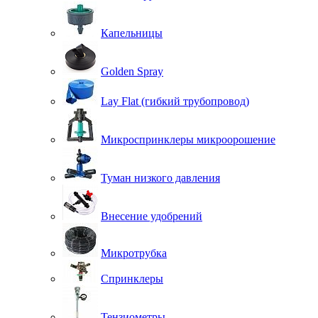
Капельницы
Golden Spray
Lay Flat (гибкий трубопровод)
Микроспринклеры микроорошение
Туман низкого давления
Внесение удобрений
Микротрубка
Спринклеры
Тензиометры