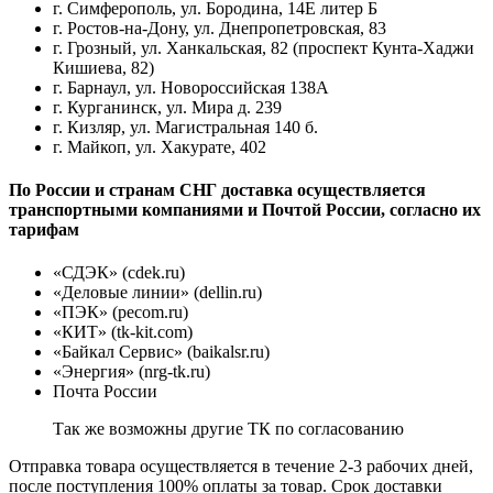
г. Симферополь, ул. Бородина, 14Е литер Б
г. Ростов-на-Дону, ул. Днепропетровская, 83
г. Грозный, ул. Ханкальская, 82 (проспект Кунта-Хаджи
Кишиева, 82)
г. Барнаул, ул. Новороссийская 138А
г. Курганинск, ул. Мира д. 239
г. Кизляр, ул. Магистральная 140 б.
г. Майкоп, ул. Хакурате, 402
По России и странам СНГ доставка осуществляется
транспортными компаниями и Почтой России, согласно их
тарифам
«СДЭК» (cdek.ru)
«Деловые линии» (dellin.ru)
«ПЭК» (pecom.ru)
«КИТ» (tk-kit.com)
«Байкал Сервис» (baikalsr.ru)
«Энергия» (nrg-tk.ru)
Почта России
Так же возможны другие ТК по согласованию
Отправка товара осуществляется в течение 2-3 рабочих дней,
после поступления 100% оплаты за товар. Срок доставки