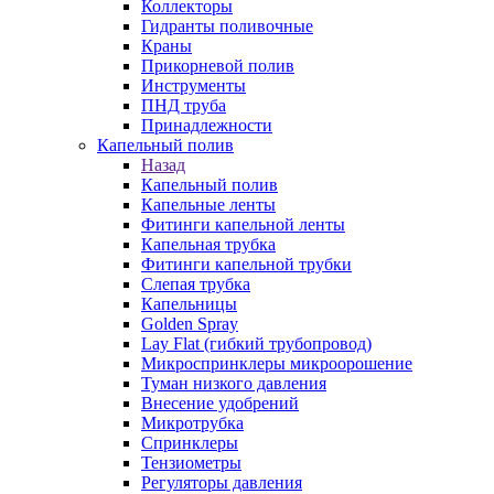
Коллекторы
Гидранты поливочные
Краны
Прикорневой полив
Инструменты
ПНД труба
Принадлежности
Капельный полив
Назад
Капельный полив
Капельные ленты
Фитинги капельной ленты
Капельная трубка
Фитинги капельной трубки
Слепая трубка
Капельницы
Golden Spray
Lay Flat (гибкий трубопровод)
Микроспринклеры микроорошение
Туман низкого давления
Внесение удобрений
Микротрубка
Спринклеры
Тензиометры
Регуляторы давления