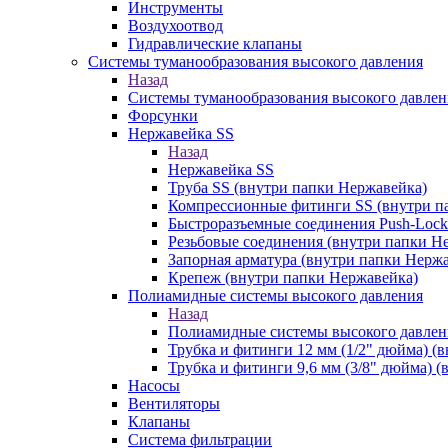
Инструменты
Воздухоотвод
Гидравлические клапаны
Системы туманообразования высокого давления
Назад
Системы туманообразования высокого давлен
Форсунки
Нержавейка SS
Назад
Нержавейка SS
Труба SS (внутри папки Нержавейка)
Компрессионные фитинги SS (внутри п
Быстроразъемные соединения Push-Lock
Резьбовые соединения (внутри папки Н
Запорная арматура (внутри папки Нерж
Крепеж (внутри папки Нержавейка)
Полиамидные системы высокого давления
Назад
Полиамидные системы высокого давлен
Трубка и фитинги 12 мм (1/2" дюйма) (
Трубка и фитинги 9,6 мм (3/8" дюйма) 
Насосы
Вентиляторы
Клапаны
Система фильтрации