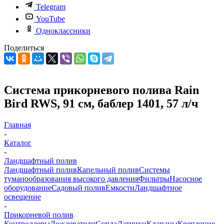
Telegram
YouTube
Одноклассники
Поделиться
Система прикорневого полива Rain
Bird RWS, 91 см, баблер 1401, 57 л/ч
Главная
-
Каталог
-
Ландшафтный полив
Ландшафтный полив
Капельный полив
Системы
туманообразования высокого давления
Фильтры
Насосное
оборудование
Садовый полив
Емкости
Ландшафтное
освещение
-
Прикорневой полив
Контроллеры
Дождеватели
Сопла
Датчики
Клапаны
Крепление