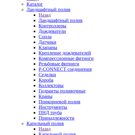
Каталог
Ландшафтный полив
Назад
Ландшафтный полив
Контроллеры
Дождеватели
Сопла
Датчики
Клапаны
Крепление дождевателей
Компрессионные фитинги
Резьбовые фитинги
P-CONNECT соединения
Седелки
Короба
Коллекторы
Гидранты поливочные
Краны
Прикорневой полив
Инструменты
ПНД труба
Принадлежности
Капельный полив
Назад
Капельный полив