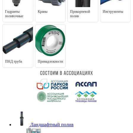
Гидранты
Краны
Прикорневой
Инструменты
поливочные
полив
ПНД труба
Принадлежности
Ландшафтный полив