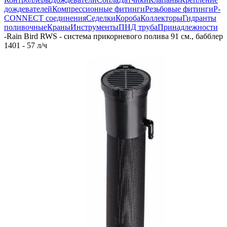
дождевателей
Компрессионные фитинги
Резьбовые фитинги
P-
CONNECT соединения
Седелки
Короба
Коллекторы
Гидранты
поливочные
Краны
Инструменты
ПНД труба
Принадлежности
-
Rain Bird RWS - система прикорневого полива 91 см., бабблер
1401 - 57 л/ч