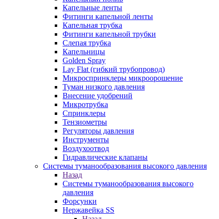
Капельные ленты
Фитинги капельной ленты
Капельная трубка
Фитинги капельной трубки
Слепая трубка
Капельницы
Golden Spray
Lay Flat (гибкий трубопровод)
Микроспринклеры микроорошение
Туман низкого давления
Внесение удобрений
Микротрубка
Спринклеры
Тензиометры
Регуляторы давления
Инструменты
Воздухоотвод
Гидравлические клапаны
Системы туманообразования высокого давления
Назад
Системы туманообразования высокого
давления
Форсунки
Нержавейка SS
Назад