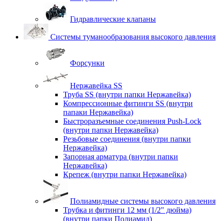
Гидравлические клапаны
Системы туманообразования высокого давления
Форсунки
Нержавейка SS
Труба SS (внутри папки Нержавейка)
Компрессионные фитинги SS (внутри
папаки Нержавейка)
Быстроразъемные соединения Push-Lock
(внутри папки Нержавейка)
Резьбовые соединения (внутри папки
Нержавейка)
Запорная арматура (внутри папки
Нержавейка)
Крепеж (внутри папки Нержавейка)
Полиамидные системы высокого давления
Трубка и фитинги 12 мм (1/2" дюйма)
(внутри папки Полиамид)