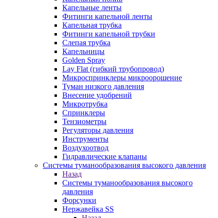
Капельные ленты
Фитинги капельной ленты
Капельная трубка
Фитинги капельной трубки
Слепая трубка
Капельницы
Golden Spray
Lay Flat (гибкий трубопровод)
Микроспринклеры микроорошение
Туман низкого давления
Внесение удобрений
Микротрубка
Спринклеры
Тензиометры
Регуляторы давления
Инструменты
Воздухоотвод
Гидравлические клапаны
Системы туманообразования высокого давления
Назад
Системы туманообразования высокого
давления
Форсунки
Нержавейка SS
Назад