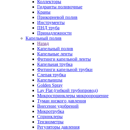
Коллекторы
Гидранты поливочные
Краны
Прикорневой полив
Инструменты
ПНД труба
Принадлежности
Капельный полив
Назад
Капельный полив
Капельные ленты
Фитинги капельной ленты
Капельная трубка
Фитинги капельной трубки
Слепая трубка
Капельницы
Golden Spray
Lay Flat (гибкий трубопровод)
Микроспринклеры микроорошение
Туман низкого давления
Внесение удобрений
Микротрубка
Спринклеры
Тензиометры
Регуляторы давления