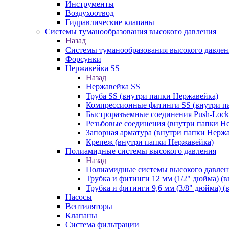
Инструменты
Воздухоотвод
Гидравлические клапаны
Системы туманообразования высокого давления
Назад
Системы туманообразования высокого давлен
Форсунки
Нержавейка SS
Назад
Нержавейка SS
Труба SS (внутри папки Нержавейка)
Компрессионные фитинги SS (внутри п
Быстроразъемные соединения Push-Lock
Резьбовые соединения (внутри папки Н
Запорная арматура (внутри папки Нерж
Крепеж (внутри папки Нержавейка)
Полиамидные системы высокого давления
Назад
Полиамидные системы высокого давлен
Трубка и фитинги 12 мм (1/2" дюйма) (
Трубка и фитинги 9,6 мм (3/8" дюйма) 
Насосы
Вентиляторы
Клапаны
Система фильтрации