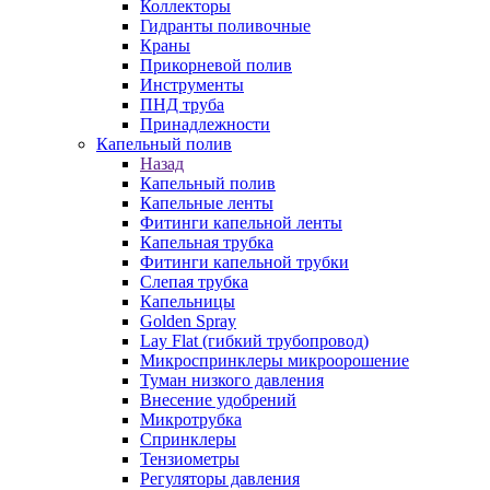
Коллекторы
Гидранты поливочные
Краны
Прикорневой полив
Инструменты
ПНД труба
Принадлежности
Капельный полив
Назад
Капельный полив
Капельные ленты
Фитинги капельной ленты
Капельная трубка
Фитинги капельной трубки
Слепая трубка
Капельницы
Golden Spray
Lay Flat (гибкий трубопровод)
Микроспринклеры микроорошение
Туман низкого давления
Внесение удобрений
Микротрубка
Спринклеры
Тензиометры
Регуляторы давления