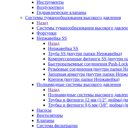
Инструменты
Воздухоотвод
Гидравлические клапаны
Системы туманообразования высокого давления
Назад
Системы туманообразования высокого давлен
Форсунки
Нержавейка SS
Назад
Нержавейка SS
Труба SS (внутри папки Нержавейка)
Компрессионные фитинги SS (внутри п
Быстроразъемные соединения Push-Lock
Резьбовые соединения (внутри папки Н
Запорная арматура (внутри папки Нерж
Крепеж (внутри папки Нержавейка)
Полиамидные системы высокого давления
Назад
Полиамидные системы высокого давлен
Трубка и фитинги 12 мм (1/2" дюйма) (
Трубка и фитинги 9,6 мм (3/8" дюйма) 
Насосы
Вентиляторы
Клапаны
Система фильтрации