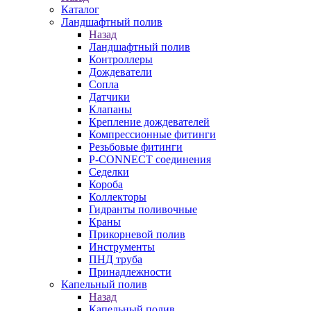
Каталог
Ландшафтный полив
Назад
Ландшафтный полив
Контроллеры
Дождеватели
Сопла
Датчики
Клапаны
Крепление дождевателей
Компрессионные фитинги
Резьбовые фитинги
P-CONNECT соединения
Седелки
Короба
Коллекторы
Гидранты поливочные
Краны
Прикорневой полив
Инструменты
ПНД труба
Принадлежности
Капельный полив
Назад
Капельный полив