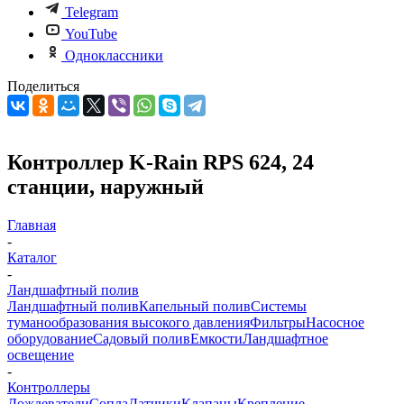
Telegram
YouTube
Одноклассники
Поделиться
Контроллер K-Rain RPS 624, 24
станции, наружный
Главная
-
Каталог
-
Ландшафтный полив
Ландшафтный полив
Капельный полив
Системы
туманообразования высокого давления
Фильтры
Насосное
оборудование
Садовый полив
Емкости
Ландшафтное
освещение
-
Контроллеры
Дождеватели
Сопла
Датчики
Клапаны
Крепление