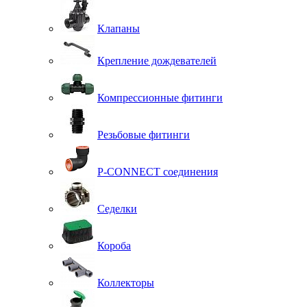
Клапаны
Крепление дождевателей
Компрессионные фитинги
Резьбовые фитинги
P-CONNECT соединения
Седелки
Короба
Коллекторы