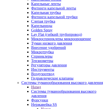
Капельные ленты
Фитинги капельной ленты
Капельная трубка
Фитинги капельной трубки
Слепая трубка
Капельницы
Golden Spray
Lay Flat (гибкий трубопровод)
Микроспринклеры микроорошение
Туман низкого давления
Внесение удобрений
Микротрубка
Спринклеры
Тензиометры
Регуляторы давления
Инструменты
Воздухоотвод
Гидравлические клапаны
Системы туманообразования высокого давления
Назад
Системы туманообразования высокого
давления
Форсунки
Нержавейка SS
Назад