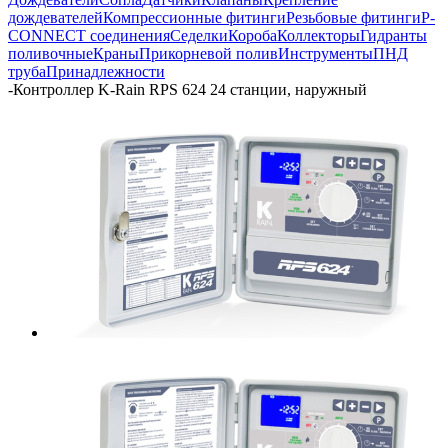
дождевателей
Компрессионные фитинги
Резьбовые фитинги
P-
CONNECT соединения
Седелки
Короба
Коллекторы
Гидранты
поливочные
Краны
Прикорневой полив
Инструменты
ПНД
труба
Принадлежности
-
Контроллер K-Rain RPS 624 24 станции, наружный