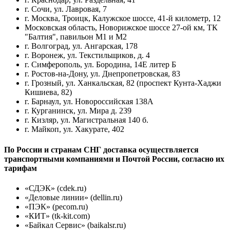
г. Сочи, ул. Лавровая, 7
г. Москва, Троицк, Калужское шоссе, 41-й километр, 12
Московская область, Новорижское шоссе 27-ой км, ТК
"Балтия", павильон М1 и М2
г. Волгоград, ул. Ангарская, 178
г. Воронеж, ул. Текстильщиков, д. 4
г. Симферополь, ул. Бородина, 14Е литер Б
г. Ростов-на-Дону, ул. Днепропетровская, 83
г. Грозный, ул. Ханкальская, 82 (проспект Кунта-Хаджи
Кишиева, 82)
г. Барнаул, ул. Новороссийская 138А
г. Курганинск, ул. Мира д. 239
г. Кизляр, ул. Магистральная 140 б.
г. Майкоп, ул. Хакурате, 402
По России и странам СНГ доставка осуществляется
транспортными компаниями и Почтой России, согласно их
тарифам
«СДЭК» (cdek.ru)
«Деловые линии» (dellin.ru)
«ПЭК» (pecom.ru)
«КИТ» (tk-kit.com)
«Байкал Сервис» (baikalsr.ru)