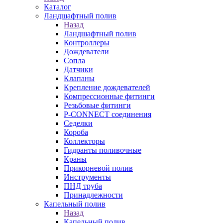
Каталог
Ландшафтный полив
Назад
Ландшафтный полив
Контроллеры
Дождеватели
Сопла
Датчики
Клапаны
Крепление дождевателей
Компрессионные фитинги
Резьбовые фитинги
P-CONNECT соединения
Седелки
Короба
Коллекторы
Гидранты поливочные
Краны
Прикорневой полив
Инструменты
ПНД труба
Принадлежности
Капельный полив
Назад
Капельный полив