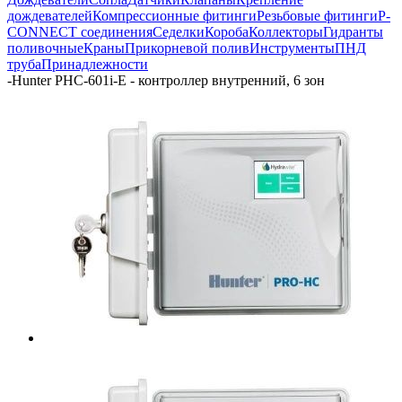
дождевателей
Компрессионные фитинги
Резьбовые фитинги
P-
CONNECT соединения
Седелки
Короба
Коллекторы
Гидранты
поливочные
Краны
Прикорневой полив
Инструменты
ПНД
труба
Принадлежности
-
Hunter PHC-601i-E - контроллер внутренний, 6 зон