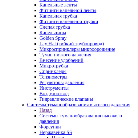
Капельные ленты
Фитинги капельной ленты
Капельная трубка
Фитинги капельной трубки
Слепая трубка
Капельницы
Golden Spray
Lay Flat (гибкий трубопровод)
Микроспринклеры микроорошение
Туман низкого давления
Внесение удобрений
Микротрубка
Спринклеры
Тензиометры
Регуляторы давления
Инструменты
Воздухоотвод
Гидравлические клапаны
Системы туманообразования высокого давления
Назад
Системы туманообразования высокого
давления
Форсунки
Нержавейка SS
Назад