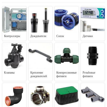
Контроллеры
Дождеватели
Сопла
Датчики
Клапаны
Крепление
Компрессионные
Резьбовые
дождевателей
фитинги
фитинги