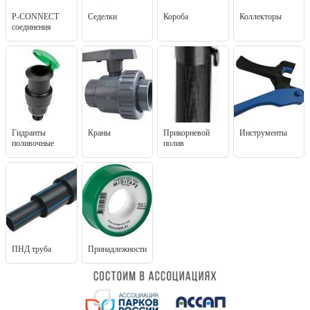
P-CONNECT
Седелки
Короба
Коллекторы
соединения
Гидранты
Краны
Прикорневой
Инструменты
поливочные
полив
ПНД труба
Принадлежности