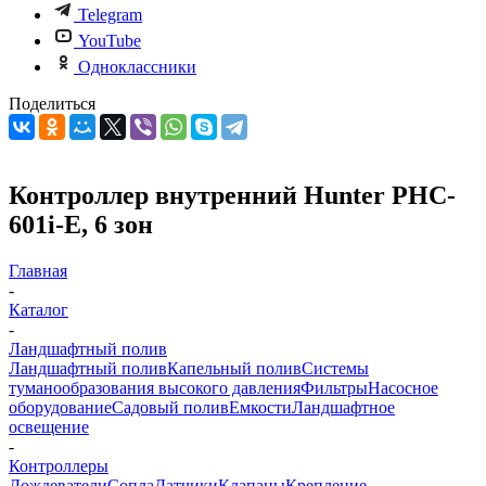
Telegram
YouTube
Одноклассники
Поделиться
Контроллер внутренний Hunter PHC-
601i-E, 6 зон
Главная
-
Каталог
-
Ландшафтный полив
Ландшафтный полив
Капельный полив
Системы
туманообразования высокого давления
Фильтры
Насосное
оборудование
Садовый полив
Емкости
Ландшафтное
освещение
-
Контроллеры
Дождеватели
Сопла
Датчики
Клапаны
Крепление