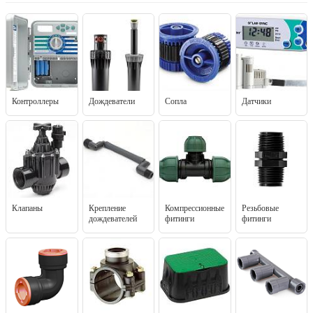
Контроллеры
Дождеватели
Сопла
Датчики
Клапаны
Крепление
Компрессионные
Резьбовые
дождевателей
фитинги
фитинги