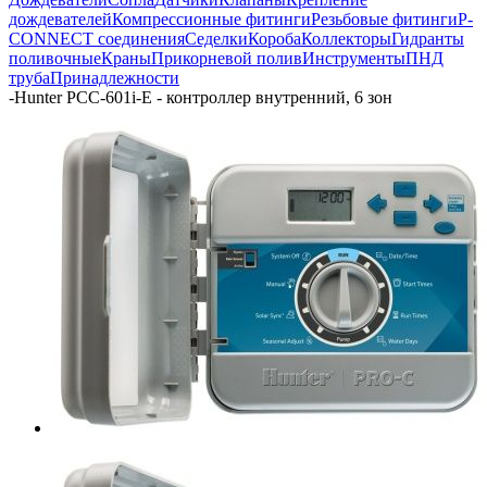
дождевателей
Компрессионные фитинги
Резьбовые фитинги
P-
CONNECT соединения
Седелки
Короба
Коллекторы
Гидранты
поливочные
Краны
Прикорневой полив
Инструменты
ПНД
труба
Принадлежности
-
Hunter PCC-601i-E - контроллер внутренний, 6 зон