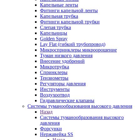
Капельные ленты
Фитинги капельной ленты
Капельная трубка
Фитинги капельной трубки
Слепая трубка
Капельницы
Golden Spray
Lay Flat (гибкий трубопровод)
Микроспринклеры микроорошение
Туман низкого давления
Внесение удобрений
Микротрубка
Спринклеры
Тензиометры
Регуляторы давления
Инструменты
Воздухоотвод
Гидравлические клапаны
Системы туманообразования высокого давления
Назад
Системы туманообразования высокого
давления
Форсунки
Нержавейка SS
Назад