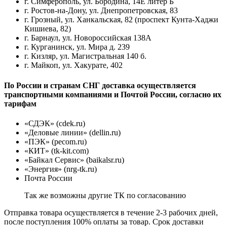
г. Симферополь, ул. Бородина, 14Е литер Б
г. Ростов-на-Дону, ул. Днепропетровская, 83
г. Грозный, ул. Ханкальская, 82 (проспект Кунта-Хаджи
Кишиева, 82)
г. Барнаул, ул. Новороссийская 138А
г. Курганинск, ул. Мира д. 239
г. Кизляр, ул. Магистральная 140 б.
г. Майкоп, ул. Хакурате, 402
По России и странам СНГ доставка осуществляется
транспортными компаниями и Почтой России, согласно их
тарифам
«СДЭК» (cdek.ru)
«Деловые линии» (dellin.ru)
«ПЭК» (pecom.ru)
«КИТ» (tk-kit.com)
«Байкал Сервис» (baikalsr.ru)
«Энергия» (nrg-tk.ru)
Почта России
Так же возможны другие ТК по согласованию
Отправка товара осуществляется в течение 2-3 рабочих дней,
после поступления 100% оплаты за товар. Срок доставки