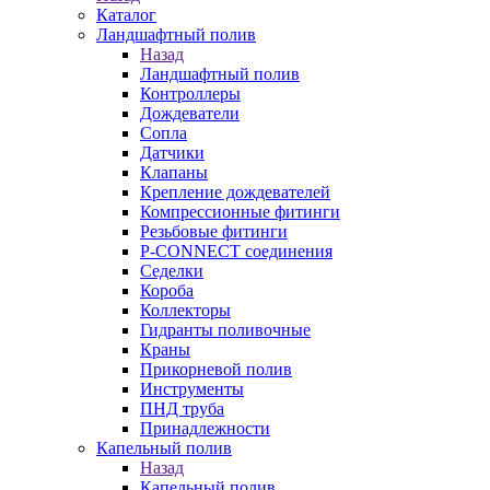
Каталог
Ландшафтный полив
Назад
Ландшафтный полив
Контроллеры
Дождеватели
Сопла
Датчики
Клапаны
Крепление дождевателей
Компрессионные фитинги
Резьбовые фитинги
P-CONNECT соединения
Седелки
Короба
Коллекторы
Гидранты поливочные
Краны
Прикорневой полив
Инструменты
ПНД труба
Принадлежности
Капельный полив
Назад
Капельный полив