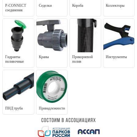
P-CONNECT
Седелки
Короба
Коллекторы
соединения
Гидранты
Краны
Прикорневой
Инструменты
поливочные
полив
ПНД труба
Принадлежности