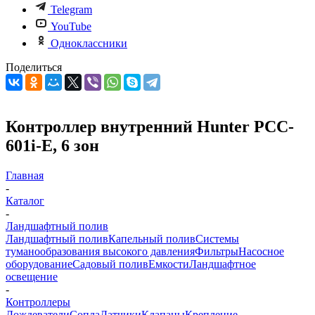
Telegram
YouTube
Одноклассники
Поделиться
Контроллер внутренний Hunter PCC-
601i-E, 6 зон
Главная
-
Каталог
-
Ландшафтный полив
Ландшафтный полив
Капельный полив
Системы
туманообразования высокого давления
Фильтры
Насосное
оборудование
Садовый полив
Емкости
Ландшафтное
освещение
-
Контроллеры
Дождеватели
Сопла
Датчики
Клапаны
Крепление