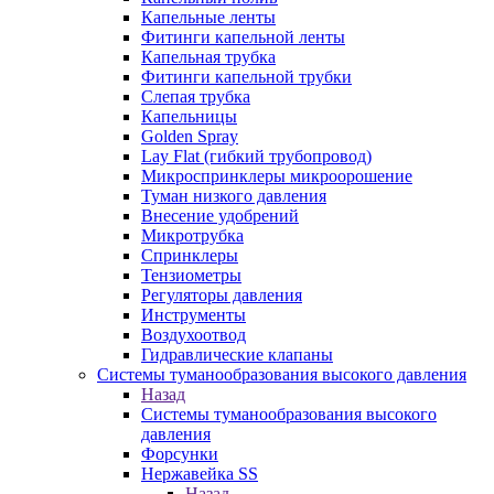
Капельные ленты
Фитинги капельной ленты
Капельная трубка
Фитинги капельной трубки
Слепая трубка
Капельницы
Golden Spray
Lay Flat (гибкий трубопровод)
Микроспринклеры микроорошение
Туман низкого давления
Внесение удобрений
Микротрубка
Спринклеры
Тензиометры
Регуляторы давления
Инструменты
Воздухоотвод
Гидравлические клапаны
Системы туманообразования высокого давления
Назад
Системы туманообразования высокого
давления
Форсунки
Нержавейка SS
Назад