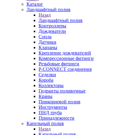
Каталог
Ландшафтный полив
Назад
Ландшафтный полив
Контроллеры
Дождеватели
Сопла
Датчики
Клапаны
Крепление дождевателей
Компрессионные фитинги
Резьбовые фитинги
P-CONNECT соединения
Седелки
Короба
Коллекторы
Гидранты поливочные
Краны
Прикорневой полив
Инструменты
ПНД труба
Принадлежности
Капельный полив
Назад
Капельный полив