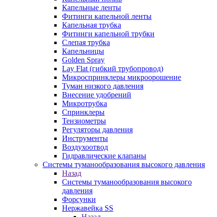
Капельные ленты
Фитинги капельной ленты
Капельная трубка
Фитинги капельной трубки
Слепая трубка
Капельницы
Golden Spray
Lay Flat (гибкий трубопровод)
Микроспринклеры микроорошение
Туман низкого давления
Внесение удобрений
Микротрубка
Спринклеры
Тензиометры
Регуляторы давления
Инструменты
Воздухоотвод
Гидравлические клапаны
Системы туманообразования высокого давления
Назад
Системы туманообразования высокого
давления
Форсунки
Нержавейка SS
Назад