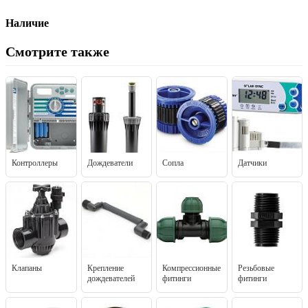
Наличие
Смотрите также
Контроллеры
Дождеватели
Сопла
Датчики
Клапаны
Крепление
Компрессионные
Резьбовые
дождевателей
фитинги
фитинги