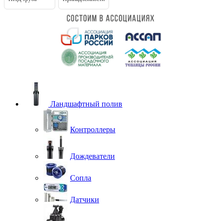
Ландшафтный полив
Контроллеры
Дождеватели
Сопла
Датчики