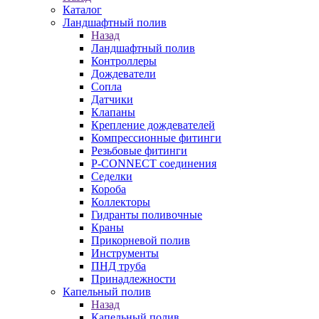
Каталог
Ландшафтный полив
Назад
Ландшафтный полив
Контроллеры
Дождеватели
Сопла
Датчики
Клапаны
Крепление дождевателей
Компрессионные фитинги
Резьбовые фитинги
P-CONNECT соединения
Седелки
Короба
Коллекторы
Гидранты поливочные
Краны
Прикорневой полив
Инструменты
ПНД труба
Принадлежности
Капельный полив
Назад
Капельный полив