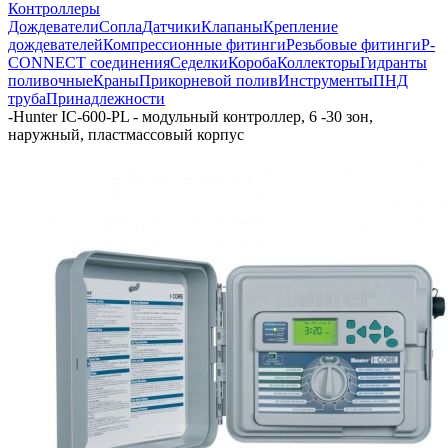
Контроллеры
Дождеватели
Сопла
Датчики
Клапаны
Крепление
дождевателей
Компрессионные фитинги
Резьбовые фитинги
P-
CONNECT соединения
Седелки
Короба
Коллекторы
Гидранты
поливочные
Краны
Прикорневой полив
Инструменты
ПНД
труба
Принадлежности
-
Hunter IC-600-PL - модульный контроллер, 6 -30 зон,
наружный, пластмассовый корпус