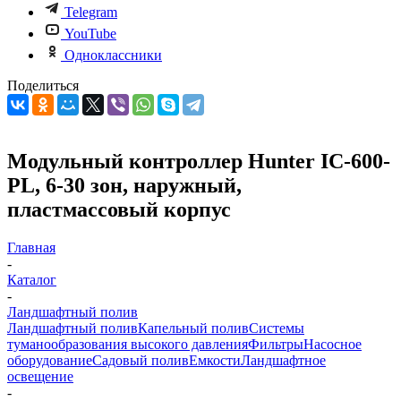
Telegram
YouTube
Одноклассники
Поделиться
Модульный контроллер Hunter IC-600-
PL, 6-30 зон, наружный,
пластмассовый корпус
Главная
-
Каталог
-
Ландшафтный полив
Ландшафтный полив
Капельный полив
Системы
туманообразования высокого давления
Фильтры
Насосное
оборудование
Садовый полив
Емкости
Ландшафтное
освещение
-