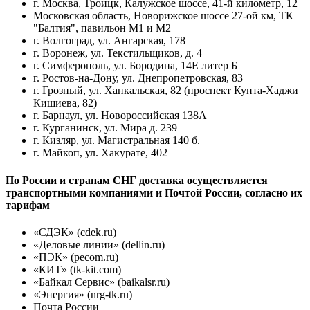
г. Москва, Троицк, Калужское шоссе, 41-й километр, 12
Московская область, Новорижское шоссе 27-ой км, ТК
"Балтия", павильон М1 и М2
г. Волгоград, ул. Ангарская, 178
г. Воронеж, ул. Текстильщиков, д. 4
г. Симферополь, ул. Бородина, 14Е литер Б
г. Ростов-на-Дону, ул. Днепропетровская, 83
г. Грозный, ул. Ханкальская, 82 (проспект Кунта-Хаджи
Кишиева, 82)
г. Барнаул, ул. Новороссийская 138А
г. Курганинск, ул. Мира д. 239
г. Кизляр, ул. Магистральная 140 б.
г. Майкоп, ул. Хакурате, 402
По России и странам СНГ доставка осуществляется
транспортными компаниями и Почтой России, согласно их
тарифам
«СДЭК» (cdek.ru)
«Деловые линии» (dellin.ru)
«ПЭК» (pecom.ru)
«КИТ» (tk-kit.com)
«Байкал Сервис» (baikalsr.ru)
«Энергия» (nrg-tk.ru)
Почта России