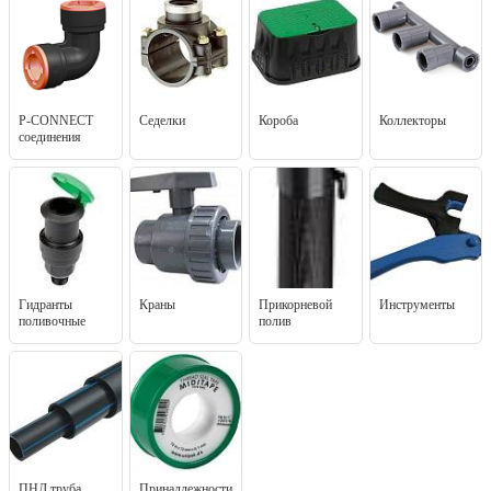
P-CONNECT
Седелки
Короба
Коллекторы
соединения
Гидранты
Краны
Прикорневой
Инструменты
поливочные
полив
ПНД труба
Принадлежности