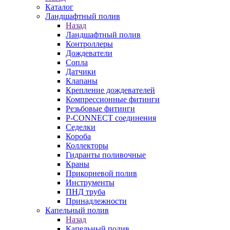
Каталог
Ландшафтный полив
Назад
Ландшафтный полив
Контроллеры
Дождеватели
Сопла
Датчики
Клапаны
Крепление дождевателей
Компрессионные фитинги
Резьбовые фитинги
P-CONNECT соединения
Седелки
Короба
Коллекторы
Гидранты поливочные
Краны
Прикорневой полив
Инструменты
ПНД труба
Принадлежности
Капельный полив
Назад
Капельный полив