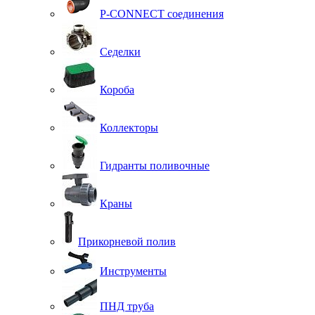
P-CONNECT соединения
Седелки
Короба
Коллекторы
Гидранты поливочные
Краны
Прикорневой полив
Инструменты
ПНД труба