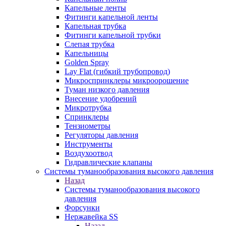
Капельные ленты
Фитинги капельной ленты
Капельная трубка
Фитинги капельной трубки
Слепая трубка
Капельницы
Golden Spray
Lay Flat (гибкий трубопровод)
Микроспринклеры микроорошение
Туман низкого давления
Внесение удобрений
Микротрубка
Спринклеры
Тензиометры
Регуляторы давления
Инструменты
Воздухоотвод
Гидравлические клапаны
Системы туманообразования высокого давления
Назад
Системы туманообразования высокого
давления
Форсунки
Нержавейка SS
Назад