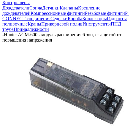
Контроллеры
Дождеватели
Сопла
Датчики
Клапаны
Крепление
дождевателей
Компрессионные фитинги
Резьбовые фитинги
P-
CONNECT соединения
Седелки
Короба
Коллекторы
Гидранты
поливочные
Краны
Прикорневой полив
Инструменты
ПНД
труба
Принадлежности
-
Hunter ACM-600 - модуль расширения 6 зон, с защитой от
повышения напряжения