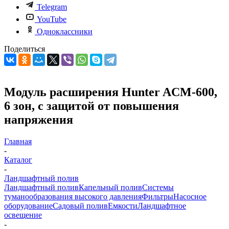
Telegram
YouTube
Одноклассники
Поделиться
Модуль расширения Hunter ACM-600,
6 зон, с защитой от повышения
напряжения
Главная
-
Каталог
-
Ландшафтный полив
Ландшафтный полив
Капельный полив
Системы
туманообразования высокого давления
Фильтры
Насосное
оборудование
Садовый полив
Емкости
Ландшафтное
освещение
-