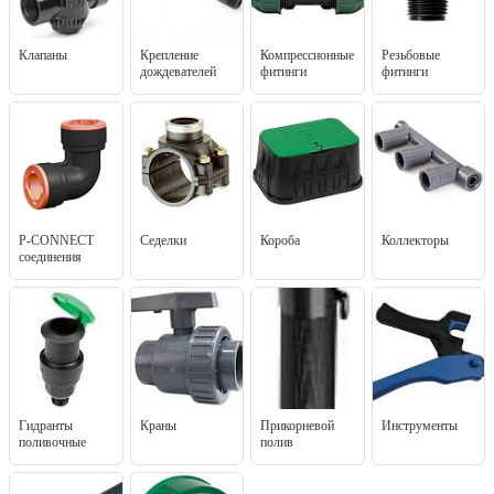
Клапаны
Крепление
Компрессионные
Резьбовые
дождевателей
фитинги
фитинги
P-CONNECT
Седелки
Короба
Коллекторы
соединения
Гидранты
Краны
Прикорневой
Инструменты
поливочные
полив