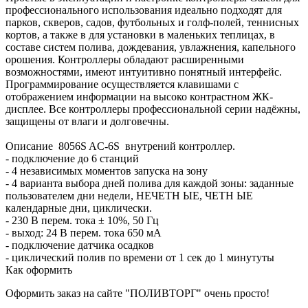
профессионального использования идеально подходят для
парков, скверов, садов, футбольных и голф-полей, теннисных
кортов, а также в для установки в маленьких теплицах, в
составе систем полива, дождевания, увлажнения, капельного
орошения. Контроллеры обладают расширенными
возможностями, имеют интуитивно понятный интерфейс.
Программирование осуществляется клавишами с
отображением информации на высоко контрастном ЖК-
дисплее. Все контроллеры профессиональной серии надёжны,
защищены от влаги и долговечны.
Описание 8056S AC-6S внутрений контроллер.
- подключение до 6 станций
- 4 независимых моментов запуска на зону
- 4 варианта выбора дней полива для каждой зоны: заданные
пользователем дни недели, НЕЧЕТН ЫЕ, ЧЕТН ЫЕ
календарные дни, циклически.
- 230 В перем. тока ± 10%, 50 Гц
- выход: 24 В перем. тока 650 мА
- подключение датчика осадков
- циклический полив по времени от 1 сек до 1 минутуты
Как оформить
Оформить заказ на сайте "ПОЛИВТОРГ" очень просто!