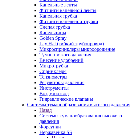
Капельные ленты
Фитинги капельной ленты
Капельная трубка
Фитинги капельной трубки
Слепая трубка
Капельницы
Golden Spray
Lay Flat (гибкий трубопровод)
Микроспринклеры микроорошение
Туман низкого давления
Внесение удобрений
Микротрубка
Спринклеры
Тензиометры
Регуляторы давления
Инструменты
Воздухоотвод
Гидравлические клапаны
Системы туманообразования высокого давления
Назад
Системы туманообразования высокого
давления
Форсунки
Нержавейка SS
Назад