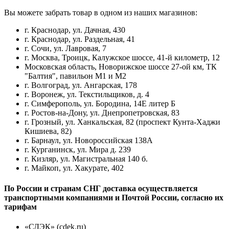
Вы можете забрать товар в одном из наших магазинов:
г. Краснодар, ул. Дачная, 430
г. Краснодар, ул. Раздельная, 41
г. Сочи, ул. Лавровая, 7
г. Москва, Троицк, Калужское шоссе, 41-й километр, 12
Московская область, Новорижское шоссе 27-ой км, ТК
"Балтия", павильон М1 и М2
г. Волгоград, ул. Ангарская, 178
г. Воронеж, ул. Текстильщиков, д. 4
г. Симферополь, ул. Бородина, 14Е литер Б
г. Ростов-на-Дону, ул. Днепропетровская, 83
г. Грозный, ул. Ханкальская, 82 (проспект Кунта-Хаджи
Кишиева, 82)
г. Барнаул, ул. Новороссийская 138А
г. Курганинск, ул. Мира д. 239
г. Кизляр, ул. Магистральная 140 б.
г. Майкоп, ул. Хакурате, 402
По России и странам СНГ доставка осуществляется
транспортными компаниями и Почтой России, согласно их
тарифам
«СДЭК» (cdek.ru)