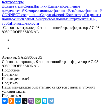
Контроллеры
Дождеватели
Сопла
Датчики
Клапаны
Крепление
дождевателей
Компрессионные фитинги
Резьбовые фитинги
P-
CONNECT соединения
Седелки
Короба
Коллекторы
Гидранты
поливочные
Краны
Прикорневой полив
Инструменты
ПНД
труба
Принадлежности
-
Galcon - контроллер, 9 зон, внешний трансформатор AC-9S
8059 PROFESSIONAL
Артикул:
GAE3S0002U5
Galcon - контроллер, 9 зон, внешний трансформатор AC-9S
8059 PROFESSIONAL
Подробнее
Под заказ
Нашли дешевле?
Под заказ
Наши менеджеры обязательно свяжутся с вами и уточнят
условия заказа
Поделиться