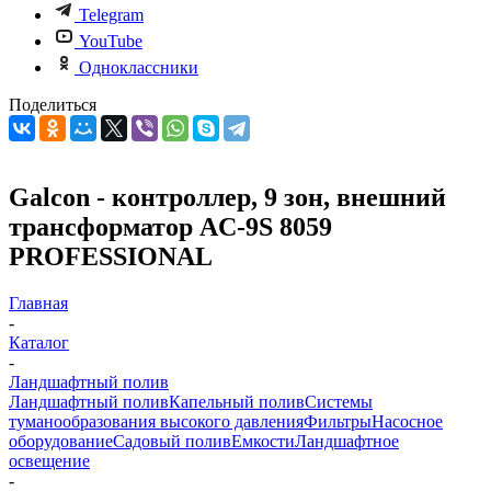
Telegram
YouTube
Одноклассники
Поделиться
Galcon - контроллер, 9 зон, внешний
трансформатор AC-9S 8059
PROFESSIONAL
Главная
-
Каталог
-
Ландшафтный полив
Ландшафтный полив
Капельный полив
Системы
туманообразования высокого давления
Фильтры
Насосное
оборудование
Садовый полив
Емкости
Ландшафтное
освещение
-