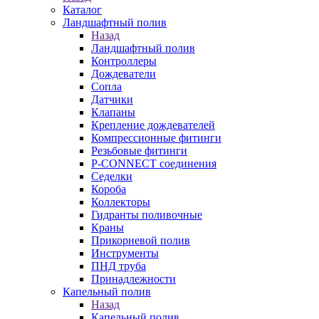
Каталог
Ландшафтный полив
Назад
Ландшафтный полив
Контроллеры
Дождеватели
Сопла
Датчики
Клапаны
Крепление дождевателей
Компрессионные фитинги
Резьбовые фитинги
P-CONNECT соединения
Седелки
Короба
Коллекторы
Гидранты поливочные
Краны
Прикорневой полив
Инструменты
ПНД труба
Принадлежности
Капельный полив
Назад
Капельный полив