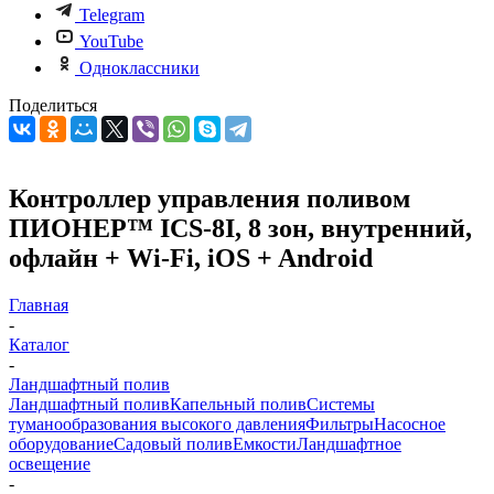
Telegram
YouTube
Одноклассники
Поделиться
Контроллер управления поливом
ПИОНЕР™ ICS-8I, 8 зон, внутренний,
офлайн + Wi-Fi, iOS + Android
Главная
-
Каталог
-
Ландшафтный полив
Ландшафтный полив
Капельный полив
Системы
туманообразования высокого давления
Фильтры
Насосное
оборудование
Садовый полив
Емкости
Ландшафтное
освещение
-