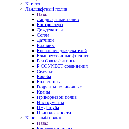
Каталог
Ландшафтный полив
Назад
Ландшафтный полив
Контроллеры
Дождеватели
Сопла
Датчики
Клапаны
Крепление дождевателей
Компрессионные фитинги
Резьбовые фитинги
P-CONNECT соединения
Седелки
Короба
Коллекторы
Гидранты поливочные
Краны
Прикорневой полив
Инструменты
ПНД труба
Принадлежности
Капельный полив
Назад
Капельный полив