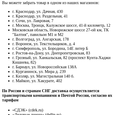
Вы можете забрать товар в одном из наших магазинов:
г. Краснодар, ул. Дачная, 430
г. Краснодар, ул. Раздельная, 41
г. Сочи, ул. Лавровая, 7
г. Москва, Троицк, Калужское шоссе, 41-й километр, 12
Московская область, Новорижское шоссе 27-ой км, ТК
"Балтия", павильон М1 и М2
г. Волгоград, ул. Ангарская, 178
г. Воронеж, ул. Текстильщиков, д. 4
г. Симферополь, ул. Бородина, 14Е литер Б
г. Ростов-на-Дону, ул. Днепропетровская, 83
г. Грозный, ул. Ханкальская, 82 (проспект Кунта-Хаджи
Кишиева, 82)
г. Барнаул, ул. Новороссийская 138А
г. Курганинск, ул. Мира д. 239
г. Кизляр, ул. Магистральная 140 б.
г. Майкоп, ул. Хакурате, 402
По России и странам СНГ доставка осуществляется
транспортными компаниями и Почтой России, согласно их
тарифам
«СДЭК» (cdek.ru)
«Деловые линии» (dellin.ru)