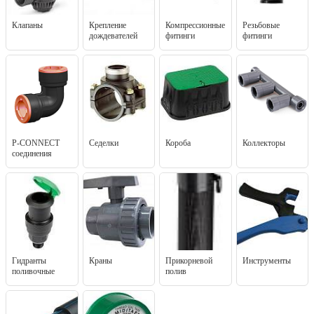
Клапаны
Крепление
Компрессионные
Резьбовые
дождевателей
фитинги
фитинги
P-CONNECT
Седелки
Короба
Коллекторы
соединения
Гидранты
Краны
Прикорневой
Инструменты
поливочные
полив