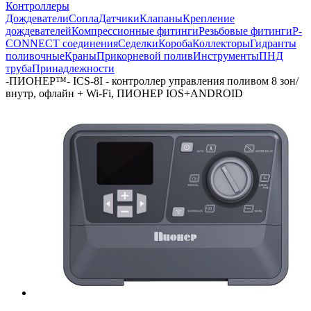
Контроллеры
Дождеватели
Сопла
Датчики
Клапаны
Крепление
дождевателей
Компрессионные фитинги
Резьбовые фитинги
P-
CONNECT соединения
Седелки
Короба
Коллекторы
Гидранты
поливочные
Краны
Прикорневой полив
Инструменты
ПНД
труба
Принадлежности
-
ПИОНЕР™- ICS-8I - контроллер управления поливом 8 зон/
внутр, офлайн + Wi-Fi, ПИОНЕР IOS+ANDROID