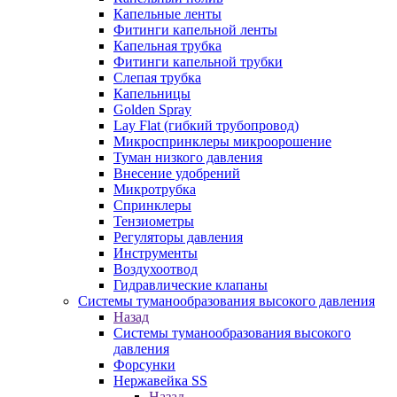
Капельные ленты
Фитинги капельной ленты
Капельная трубка
Фитинги капельной трубки
Слепая трубка
Капельницы
Golden Spray
Lay Flat (гибкий трубопровод)
Микроспринклеры микроорошение
Туман низкого давления
Внесение удобрений
Микротрубка
Спринклеры
Тензиометры
Регуляторы давления
Инструменты
Воздухоотвод
Гидравлические клапаны
Системы туманообразования высокого давления
Назад
Системы туманообразования высокого
давления
Форсунки
Нержавейка SS
Назад