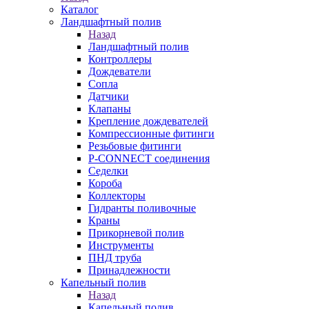
Каталог
Ландшафтный полив
Назад
Ландшафтный полив
Контроллеры
Дождеватели
Сопла
Датчики
Клапаны
Крепление дождевателей
Компрессионные фитинги
Резьбовые фитинги
P-CONNECT соединения
Седелки
Короба
Коллекторы
Гидранты поливочные
Краны
Прикорневой полив
Инструменты
ПНД труба
Принадлежности
Капельный полив
Назад
Капельный полив