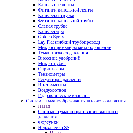
Капельные ленты
Фитинги капельной ленты
Капельная трубка
Фитинги капельной трубки
Слепая трубка
Капельницы
Golden Spray
Lay Flat (гибкий трубопровод)
Микроспринклеры микроорошение
Туман низкого давления
Внесение удобрений
Микротрубка
Спринклеры
Тензиометры
Регуляторы давления
Инструменты
Воздухоотвод
Гидравлические клапаны
Системы туманообразования высокого давления
Назад
Системы туманообразования высокого
давления
Форсунки
Нержавейка SS
Назад