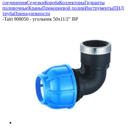
соединения
Седелки
Короба
Коллекторы
Гидранты
поливочные
Краны
Прикорневой полив
Инструменты
ПНД
труба
Принадлежности
-
Tairi 908050 - угольник 50х11/2" ВР