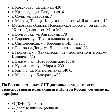
г. Краснодар, ул. Дачная, 430
г. Краснодар, ул. Раздельная, 41
г. Сочи, ул. Лавровая, 7
г. Москва, Троицк, Калужское шоссе, 41-й километр, 12
Московская область, Новорижское шоссе 27-ой км, ТК
"Балтия", павильон М1 и М2
г. Волгоград, ул. Ангарская, 178
г. Воронеж, ул. Текстильщиков, д. 4
г. Симферополь, ул. Бородина, 14Е литер Б
г. Ростов-на-Дону, ул. Днепропетровская, 83
г. Грозный, ул. Ханкальская, 82 (проспект Кунта-Хаджи
Кишиева, 82)
г. Барнаул, ул. Новороссийская 138А
г. Курганинск, ул. Мира д. 239
г. Кизляр, ул. Магистральная 140 б.
г. Майкоп, ул. Хакурате, 402
По России и странам СНГ доставка осуществляется
транспортными компаниями и Почтой России, согласно их
тарифам
«СДЭК» (cdek.ru)
«Деловые линии» (dellin.ru)