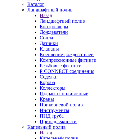
Каталог
Ландшафтный полив
Назад
Ландшафтный полив
Контроллеры
Дождеватели
Сопла
Датчики
Клапаны
Крепление дождевателей
Компрессионные фитинги
Резьбовые фитинги
P-CONNECT соединения
Седелки
Короба
Коллекторы
Гидранты поливочные
Краны
Прикорневой полив
Инструменты
ПНД труба
Принадлежности
Капельный полив
Назад
Капельный полив