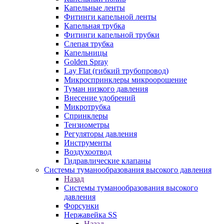
Капельные ленты
Фитинги капельной ленты
Капельная трубка
Фитинги капельной трубки
Слепая трубка
Капельницы
Golden Spray
Lay Flat (гибкий трубопровод)
Микроспринклеры микроорошение
Туман низкого давления
Внесение удобрений
Микротрубка
Спринклеры
Тензиометры
Регуляторы давления
Инструменты
Воздухоотвод
Гидравлические клапаны
Системы туманообразования высокого давления
Назад
Системы туманообразования высокого
давления
Форсунки
Нержавейка SS
Назад