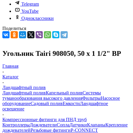
Telegram
YouTube
Одноклассники
Поделиться
Угольник Tairi 908050, 50 х 1 1/2" ВР
Главная
-
Каталог
-
Ландшафтный полив
Ландшафтный полив
Капельный полив
Системы
туманообразования высокого давления
Фильтры
Насосное
оборудование
Садовый полив
Емкости
Ландшафтное
освещение
-
Компрессионные фитинги для ПНД труб
Контроллеры
Дождеватели
Сопла
Датчики
Клапаны
Крепление
дождевателей
Резьбовые фитинги
P-CONNECT