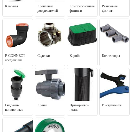
Клапаны
Крепление
Компрессионные
Резьбовые
дождевателей
фитинги
фитинги
P-CONNECT
Седелки
Короба
Коллекторы
соединения
Гидранты
Краны
Прикорневой
Инструменты
поливочные
полив