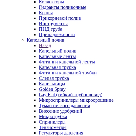
Коллекторы
Гидранты поливочные
Краны
Прикорневой полив
Инструменты
ПНД труба
Принадлежности
Капельный полив
Назад
Капельный полив
Капельные ленты
Фитинги капельной ленты
Капельная трубка
Фитинги капельной трубки
Слепая трубка
Капельницы
Golden Spray
Lay Flat (гибкий трубопровод)
Микроспринклеры микроорошение
Туман низкого давления
Внесение удобрений
Микротрубка
Спринклеры
Тензиометры
Регуляторы давления