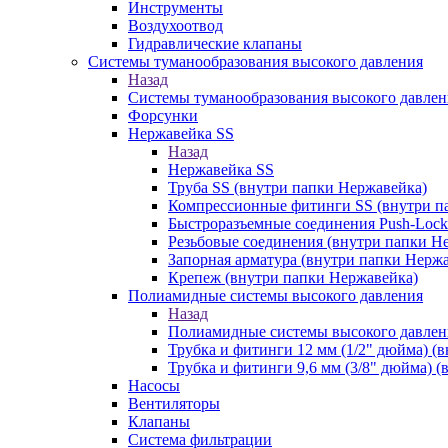
Инструменты
Воздухоотвод
Гидравлические клапаны
Системы туманообразования высокого давления
Назад
Системы туманообразования высокого давлен
Форсунки
Нержавейка SS
Назад
Нержавейка SS
Труба SS (внутри папки Нержавейка)
Компрессионные фитинги SS (внутри п
Быстроразъемные соединения Push-Lock
Резьбовые соединения (внутри папки Н
Запорная арматура (внутри папки Нерж
Крепеж (внутри папки Нержавейка)
Полиамидные системы высокого давления
Назад
Полиамидные системы высокого давлен
Трубка и фитинги 12 мм (1/2" дюйма) (
Трубка и фитинги 9,6 мм (3/8" дюйма) 
Насосы
Вентиляторы
Клапаны
Система фильтрации