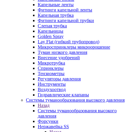
Капельные ленты
Фитинги капельной ленты
Капельная трубка
Фитинги капельной трубки
Слепая трубка
Капельницы
Golden Spray
Lay Flat (гибкий трубопровод)
Микроспринклеры микроорошение
Туман низкого давления
Внесение удобрений
Микротрубка
Спринклеры
Тензиометры
Регуляторы давления
Инструменты
Воздухоотвод
Гидравлические клапаны
Системы туманообразования высокого давления
Назад
Системы туманообразования высокого
давления
Форсунки
Нержавейка SS
Назад