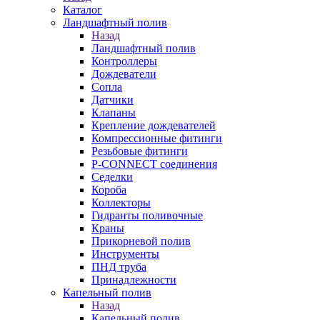
Каталог
Ландшафтный полив
Назад
Ландшафтный полив
Контроллеры
Дождеватели
Сопла
Датчики
Клапаны
Крепление дождевателей
Компрессионные фитинги
Резьбовые фитинги
P-CONNECT соединения
Седелки
Короба
Коллекторы
Гидранты поливочные
Краны
Прикорневой полив
Инструменты
ПНД труба
Принадлежности
Капельный полив
Назад
Капельный полив