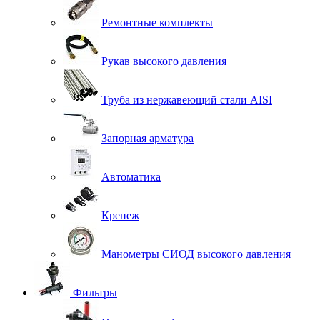
Ремонтные комплекты
Рукав высокого давления
Труба из нержавеющий стали AISI
Запорная арматура
Автоматика
Крепеж
Манометры СИОД высокого давления
Фильтры