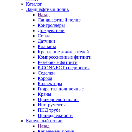
Каталог
Ландшафтный полив
Назад
Ландшафтный полив
Контроллеры
Дождеватели
Сопла
Датчики
Клапаны
Крепление дождевателей
Компрессионные фитинги
Резьбовые фитинги
P-CONNECT соединения
Седелки
Короба
Коллекторы
Гидранты поливочные
Краны
Прикорневой полив
Инструменты
ПНД труба
Принадлежности
Капельный полив
Назад
Капельный полив