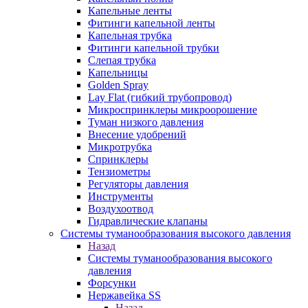
Капельные ленты
Фитинги капельной ленты
Капельная трубка
Фитинги капельной трубки
Слепая трубка
Капельницы
Golden Spray
Lay Flat (гибкий трубопровод)
Микроспринклеры микроорошение
Туман низкого давления
Внесение удобрений
Микротрубка
Спринклеры
Тензиометры
Регуляторы давления
Инструменты
Воздухоотвод
Гидравлические клапаны
Системы туманообразования высокого давления
Назад
Системы туманообразования высокого
давления
Форсунки
Нержавейка SS
Назад