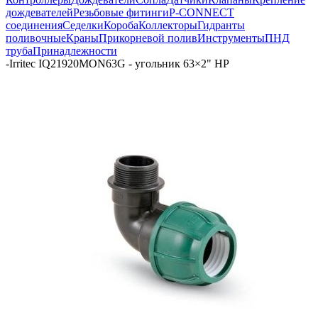
дождевателей
Резьбовые фитинги
P-CONNECT
соединения
Седелки
Короба
Коллекторы
Гидранты
поливочные
Краны
Прикорневой полив
Инструменты
ПНД
труба
Принадлежности
-
Irritec IQ21920MON63G - угольник 63×2" НР