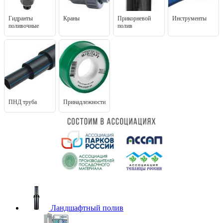
Гидранты
Краны
Прикорневой
Инструменты
поливочные
полив
ПНД труба
Принадлежности
Ландшафтный полив