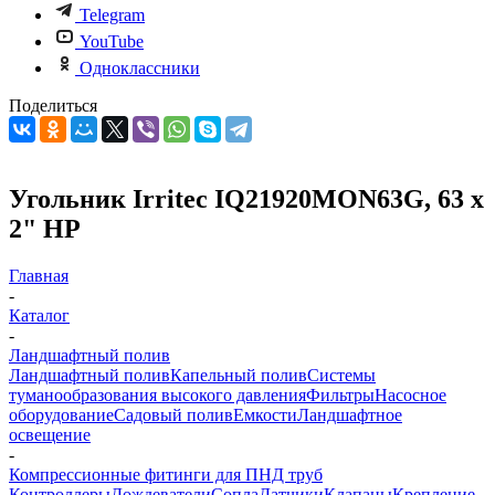
Telegram
YouTube
Одноклассники
Поделиться
Угольник Irritec IQ21920MON63G, 63 х
2" НР
Главная
-
Каталог
-
Ландшафтный полив
Ландшафтный полив
Капельный полив
Системы
туманообразования высокого давления
Фильтры
Насосное
оборудование
Садовый полив
Емкости
Ландшафтное
освещение
-
Компрессионные фитинги для ПНД труб
Контроллеры
Дождеватели
Сопла
Датчики
Клапаны
Крепление