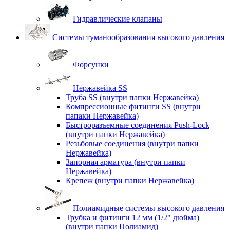
Гидравлические клапаны
Системы туманообразования высокого давления
Форсунки
Нержавейка SS
Труба SS (внутри папки Нержавейка)
Компрессионные фитинги SS (внутри
папаки Нержавейка)
Быстроразъемные соединения Push-Lock
(внутри папки Нержавейка)
Резьбовые соединения (внутри папки
Нержавейка)
Запорная арматура (внутри папки
Нержавейка)
Крепеж (внутри папки Нержавейка)
Полиамидные системы высокого давления
Трубка и фитинги 12 мм (1/2" дюйма)
(внутри папки Полиамид)