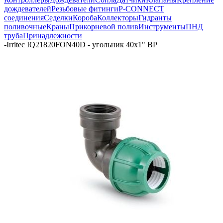
дождевателей
Резьбовые фитинги
P-CONNECT
соединения
Седелки
Короба
Коллекторы
Гидранты
поливочные
Краны
Прикорневой полив
Инструменты
ПНД
труба
Принадлежности
-
Irritec IQ21820FON40D - угольник 40х1" ВР