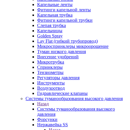
Капельные ленты
Фитинги капельной ленты
Капельная трубка
Фитинги капельной трубки
Слепая трубка
Капельницы
Golden Spray
Lay Flat (гибкий трубопровод)
Микроспринклеры микроорошение
Туман низкого давления
Внесение удобрений
Микротрубка
Спринклеры
Тензиометры
Регуляторы давления
Инструменты
Воздухоотвод
Гидравлические клапаны
Системы туманообразования высокого давления
Назад
Системы туманообразования высокого
давления
Форсунки
Нержавейка SS
Назад