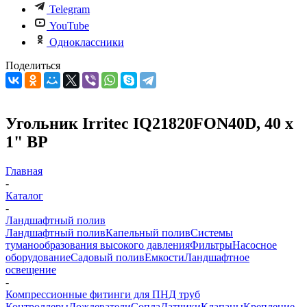
Telegram
YouTube
Одноклассники
Поделиться
Угольник Irritec IQ21820FON40D, 40 х
1" ВР
Главная
-
Каталог
-
Ландшафтный полив
Ландшафтный полив
Капельный полив
Системы
туманообразования высокого давления
Фильтры
Насосное
оборудование
Садовый полив
Емкости
Ландшафтное
освещение
-
Компрессионные фитинги для ПНД труб
Контроллеры
Дождеватели
Сопла
Датчики
Клапаны
Крепление