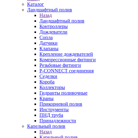
Каталог
Ландшафтный полив
Назад
Ландшафтный полив
Контроллеры
Дождеватели
Сопла
Датчики
Клапаны
Крепление дождевателей
Компрессионные фитинги
Резьбовые фитинги
P-CONNECT соединения
Седелки
Короба
Коллекторы
Гидранты поливочные
Краны
Прикорневой полив
Инструменты
ПНД труба
Принадлежности
Капельный полив
Назад
Капельный полив