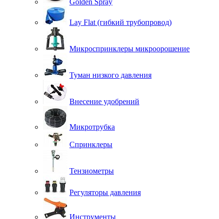
Golden Spray
Lay Flat (гибкий трубопровод)
Микроспринклеры микроорошение
Туман низкого давления
Внесение удобрений
Микротрубка
Спринклеры
Тензиометры
Регуляторы давления
Инструменты