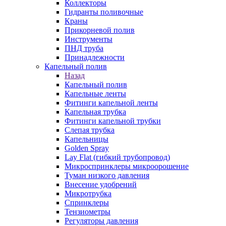
Коллекторы
Гидранты поливочные
Краны
Прикорневой полив
Инструменты
ПНД труба
Принадлежности
Капельный полив
Назад
Капельный полив
Капельные ленты
Фитинги капельной ленты
Капельная трубка
Фитинги капельной трубки
Слепая трубка
Капельницы
Golden Spray
Lay Flat (гибкий трубопровод)
Микроспринклеры микроорошение
Туман низкого давления
Внесение удобрений
Микротрубка
Спринклеры
Тензиометры
Регуляторы давления