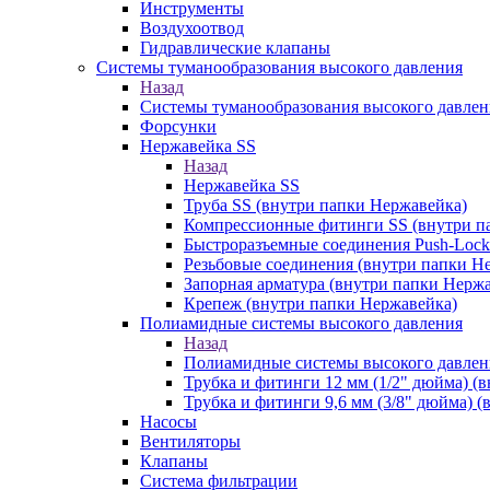
Инструменты
Воздухоотвод
Гидравлические клапаны
Системы туманообразования высокого давления
Назад
Системы туманообразования высокого давлен
Форсунки
Нержавейка SS
Назад
Нержавейка SS
Труба SS (внутри папки Нержавейка)
Компрессионные фитинги SS (внутри п
Быстроразъемные соединения Push-Lock
Резьбовые соединения (внутри папки Н
Запорная арматура (внутри папки Нерж
Крепеж (внутри папки Нержавейка)
Полиамидные системы высокого давления
Назад
Полиамидные системы высокого давлен
Трубка и фитинги 12 мм (1/2" дюйма) (
Трубка и фитинги 9,6 мм (3/8" дюйма) 
Насосы
Вентиляторы
Клапаны
Система фильтрации