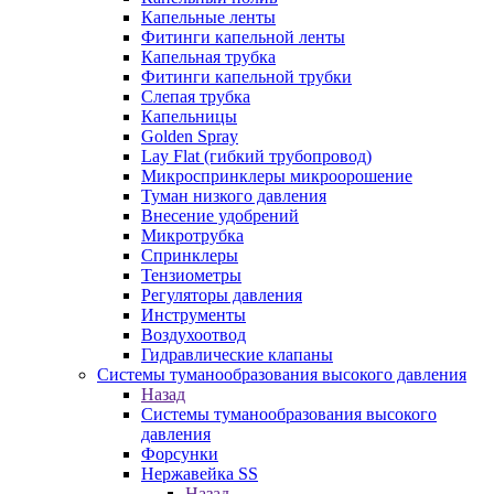
Капельные ленты
Фитинги капельной ленты
Капельная трубка
Фитинги капельной трубки
Слепая трубка
Капельницы
Golden Spray
Lay Flat (гибкий трубопровод)
Микроспринклеры микроорошение
Туман низкого давления
Внесение удобрений
Микротрубка
Спринклеры
Тензиометры
Регуляторы давления
Инструменты
Воздухоотвод
Гидравлические клапаны
Системы туманообразования высокого давления
Назад
Системы туманообразования высокого
давления
Форсунки
Нержавейка SS
Назад