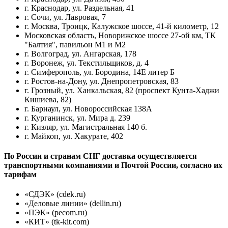
г. Краснодар, ул. Раздельная, 41
г. Сочи, ул. Лавровая, 7
г. Москва, Троицк, Калужское шоссе, 41-й километр, 12
Московская область, Новорижское шоссе 27-ой км, ТК
"Балтия", павильон М1 и М2
г. Волгоград, ул. Ангарская, 178
г. Воронеж, ул. Текстильщиков, д. 4
г. Симферополь, ул. Бородина, 14Е литер Б
г. Ростов-на-Дону, ул. Днепропетровская, 83
г. Грозный, ул. Ханкальская, 82 (проспект Кунта-Хаджи
Кишиева, 82)
г. Барнаул, ул. Новороссийская 138А
г. Курганинск, ул. Мира д. 239
г. Кизляр, ул. Магистральная 140 б.
г. Майкоп, ул. Хакурате, 402
По России и странам СНГ доставка осуществляется
транспортными компаниями и Почтой России, согласно их
тарифам
«СДЭК» (cdek.ru)
«Деловые линии» (dellin.ru)
«ПЭК» (pecom.ru)
«КИТ» (tk-kit.com)