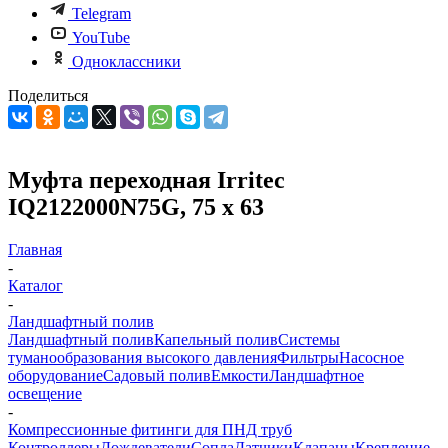
Telegram
YouTube
Одноклассники
Поделиться
Муфта переходная Irritec
IQ2122000N75G, 75 х 63
Главная
-
Каталог
-
Ландшафтный полив
Ландшафтный полив
Капельный полив
Системы
туманообразования высокого давления
Фильтры
Насосное
оборудование
Садовый полив
Емкости
Ландшафтное
освещение
-
Компрессионные фитинги для ПНД труб
Контроллеры
Дождеватели
Сопла
Датчики
Клапаны
Крепление