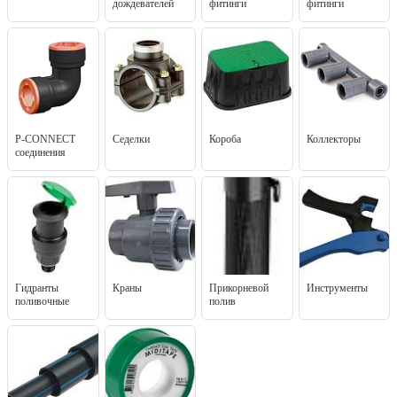
дождевателей
фитинги
фитинги
P-CONNECT
Седелки
Короба
Коллекторы
соединения
Гидранты
Краны
Прикорневой
Инструменты
поливочные
полив