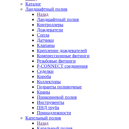
Каталог
Ландшафтный полив
Назад
Ландшафтный полив
Контроллеры
Дождеватели
Сопла
Датчики
Клапаны
Крепление дождевателей
Компрессионные фитинги
Резьбовые фитинги
P-CONNECT соединения
Седелки
Короба
Коллекторы
Гидранты поливочные
Краны
Прикорневой полив
Инструменты
ПНД труба
Принадлежности
Капельный полив
Назад
Капельный полив