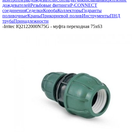
дождевателей
Резьбовые фитинги
P-CONNECT
соединения
Седелки
Короба
Коллекторы
Гидранты
поливочные
Краны
Прикорневой полив
Инструменты
ПНД
труба
Принадлежности
-
Irritec IQ2122000N75G - муфта переходная 75х63